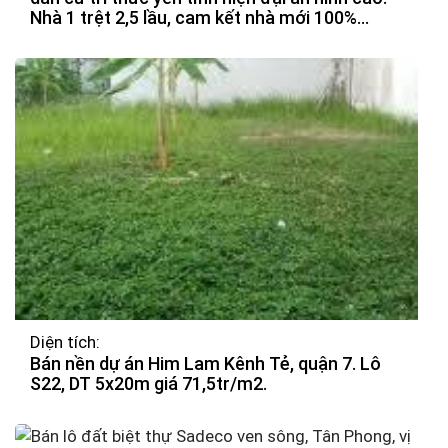
Nhà 1 trệt 2,5 lầu, cam kết nhà mới 100%
được thiết kế theo hiện đại, thoáng mát, chắn
chắn. Các phòng được bố trí hợp lý.
Diện tích:
Bán nền dự án Him Lam Kênh Tẻ, quận 7. Lô
S22, DT 5x20m giá 71,5tr/m2.