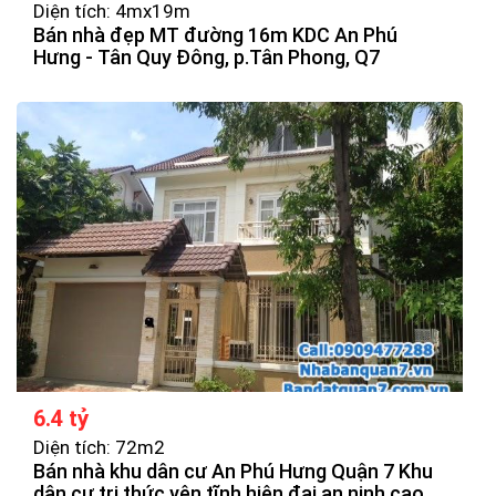
Diện tích: 4mx19m
Bán nhà đẹp MT đường 16m KDC An Phú
Hưng - Tân Quy Đông, p.Tân Phong, Q7
6.4 tỷ
Diện tích: 72m2
Bán nhà khu dân cư An Phú Hưng Quận 7 Khu
dân cư tri thức yên tĩnh hiện đại an ninh cao.