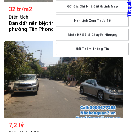
Gửi Địa Chỉ Nhà Đất & Link Map
32 tr/m2
Diện tích:
Hẹn Lịch Xem Thực Tế
Bán đất nền biệt thự Sadeco nghỉ ngơi giải trí
phường Tân Phong, quận 7, TP.HCM.
Nhận Ký Gửi & Chuyển Nhượng
Hỏi Thêm Thông Tin
7,2 tỷ