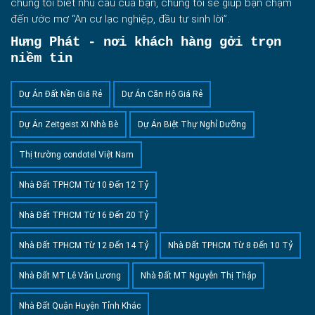
chúng tôi biết nhu cầu của bạn, chúng tôi sẽ giúp bạn chạm
đến ước mơ “An cư lạc nghiệp, đầu tư sinh lời”.
Hưng Phát - nơi khách hàng gởi trọn
niềm tin
Dự Án Đất Nền Giá Rẻ
Dự Án Căn Hộ Giá Rẻ
Dự Án Zeitgeist Xi Nhà Bè
Dự Án Biệt Thự Nghỉ Dưỡng
Thị trường condotel Việt Nam
Nhà Đất TPHCM Từ 10 Đến 12 Tỷ
Nhà Đất TPHCM Từ 16 Đến 20 Tỷ
Nhà Đất TPHCM Từ 12 Đến 14 Tỷ
Nhà Đất TPHCM Từ 8 Đến 10 Tỷ
Nhà Đất MT Lê Văn Lương
Nhà Đất MT Nguyễn Thị Thập
Nhà Đất Quận Huyện Tỉnh Khác