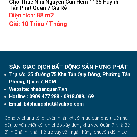
Cho Thuê Nhà Nguyên Căn Hẻm 1135 Huỳnh
Tấn Phát Quận 7 Giá Rẻ
Diện tích: 88 m2
Giá: 10 Triệu / Tháng
SÀN GIAO DỊCH BẤT ĐỘNG SẢN HƯNG PHÁT
Trụ sở: 35 đường 75 Khu Tân Quy Đông, Phường Tân
Phong, Quận 7, HCM
Website:
nhabanquan7.vn
Hotline :
0909 477 288
- 0918.089.169
Email:
bdshungphat@yahoo.com
Công ty chúng tôi chuyên nhận ký gởi mua bán cho thuê nhà
đất, tư vấn thiết kế, xin phép xây dựng khu vực Quận 7 Nhà Bè
Bình Chánh. Nhận hỗ trợ vay vốn ngân hàng, chuyển đổi mục