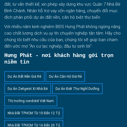
đất, tư vấn thiết kế, xin phép xây dựng khu vực Quận 7 Nhà Bè
Bình Chánh. Nhận hỗ trợ vay vốn ngân hàng, chuyển đổi mục
đích phân phối dự án đất nền, căn hộ biệt thự biển.
Với nhiều năm kinh nghiệm BĐS Hưng Phát không ngừng nâng
cao chất lượng dịch vụ uy tín chuyên nghiệp tận tâm. Hãy cho
chúng tôi biết nhu cầu của bạn, chúng tôi sẽ giúp bạn chạm
đến ước mơ “An cư lạc nghiệp, đầu tư sinh lời”.
Hưng Phát - nơi khách hàng gởi trọn
niềm tin
Dự Án Đất Nền Giá Rẻ
Dự Án Căn Hộ Giá Rẻ
Dự Án Zeitgeist Xi Nhà Bè
Dự Án Biệt Thự Nghỉ Dưỡng
Thị trường condotel Việt Nam
Nhà Đất TPHCM Từ 10 Đến 12 Tỷ
Nhà Đất TPHCM Từ 16 Đến 20 Tỷ