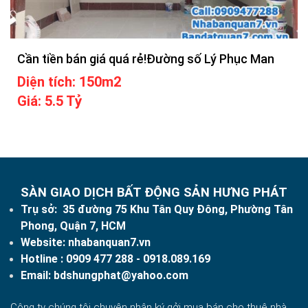
Cần tiền bán giá quá rẻ!Đường số Lý Phục Man
Diện tích: 150m2
Giá: 5.5 Tỷ
SÀN GIAO DỊCH BẤT ĐỘNG SẢN HƯNG PHÁT
Trụ sở: 35 đường 75 Khu Tân Quy Đông, Phường Tân
Phong, Quận 7, HCM
Website:
nhabanquan7.vn
Hotline :
0909 477 288
- 0918.089.169
Email:
bdshungphat@yahoo.com
Công ty chúng tôi chuyên nhận ký gởi mua bán cho thuê nhà