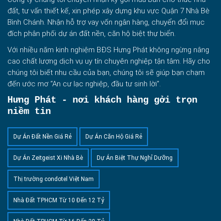
đất, tư vấn thiết kế, xin phép xây dựng khu vực Quận 7 Nhà Bè
Bình Chánh. Nhận hỗ trợ vay vốn ngân hàng, chuyển đổi mục
đích phân phối dự án đất nền, căn hộ biệt thự biển.
Với nhiều năm kinh nghiệm BĐS Hưng Phát không ngừng nâng
cao chất lượng dịch vụ uy tín chuyên nghiệp tận tâm. Hãy cho
chúng tôi biết nhu cầu của bạn, chúng tôi sẽ giúp bạn chạm
đến ước mơ “An cư lạc nghiệp, đầu tư sinh lời”.
Hưng Phát - nơi khách hàng gởi trọn
niềm tin
Dự Án Đất Nền Giá Rẻ
Dự Án Căn Hộ Giá Rẻ
Dự Án Zeitgeist Xi Nhà Bè
Dự Án Biệt Thự Nghỉ Dưỡng
Thị trường condotel Việt Nam
Nhà Đất TPHCM Từ 10 Đến 12 Tỷ