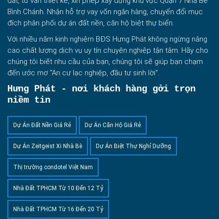
đất, tư vấn thiết kế, xin phép xây dựng khu vực Quận 7 Nhà Bè
Bình Chánh. Nhận hỗ trợ vay vốn ngân hàng, chuyển đổi mục
đích phân phối dự án đất nền, căn hộ biệt thự biển.
Với nhiều năm kinh nghiệm BĐS Hưng Phát không ngừng nâng
cao chất lượng dịch vụ uy tín chuyên nghiệp tận tâm. Hãy cho
chúng tôi biết nhu cầu của bạn, chúng tôi sẽ giúp bạn chạm
đến ước mơ “An cư lạc nghiệp, đầu tư sinh lời”.
Hưng Phát - nơi khách hàng gởi trọn
niềm tin
Dự Án Đất Nền Giá Rẻ
Dự Án Căn Hộ Giá Rẻ
Dự Án Zeitgeist Xi Nhà Bè
Dự Án Biệt Thự Nghỉ Dưỡng
Thị trường condotel Việt Nam
Nhà Đất TPHCM Từ 10 Đến 12 Tỷ
Nhà Đất TPHCM Từ 16 Đến 20 Tỷ