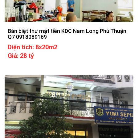
Bán biệt thự mặt tiền KDC Nam Long Phú Thuận
Q7 0918089169
Diện tích: 8x20m2
Giá: 28 tỷ