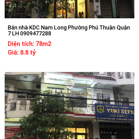
Bán nhà KDC Nam Long Phường Phú Thuận Quận
7 LH 0909477288
Diện tích: 78m2
Giá: 8.8 tỷ