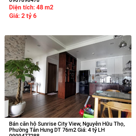
Diện tích: 48 m2
Giá: 2 tỷ 6
Bán căn hộ Sunrise City View, Nguyễn Hữu Thọ,
Phường Tân Hưng DT 76m2 Giá: 4 tỷ LH
0909477288