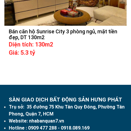
Bán căn hộ Sunrise City 3 phòng ngủ, mặt tiền
đẹp, DT 130m2
Diện tích: 130m2
Giá: 5.3 tỷ
SÀN GIAO DỊCH BẤT ĐỘNG SẢN HƯNG PHÁT
Trụ sở: 35 đường 75 Khu Tân Quy Đông, Phường Tân
Phong, Quận 7, HCM
Website:
nhabanquan7.vn
Hotline :
0909 477 288
- 0918.089.169