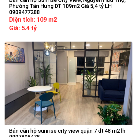
Phường Tân Hưng DT 109m2 Giá 5,4 tỷ LH
0909477288
Diện tích: 109 m2
Giá: 5.4 tỷ
Bán căn hộ sunrise city view quận 7 dt 48 m2 lh
0907898478