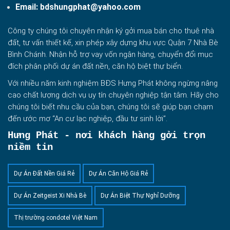
Email:
bdshungphat@yahoo.com
Công ty chúng tôi chuyên nhận ký gởi mua bán cho thuê nhà
đất, tư vấn thiết kế, xin phép xây dựng khu vực Quận 7 Nhà Bè
Bình Chánh. Nhận hỗ trợ vay vốn ngân hàng, chuyển đổi mục
đích phân phối dự án đất nền, căn hộ biệt thự biển.
Với nhiều năm kinh nghiệm BĐS Hưng Phát không ngừng nâng
cao chất lượng dịch vụ uy tín chuyên nghiệp tận tâm. Hãy cho
chúng tôi biết nhu cầu của bạn, chúng tôi sẽ giúp bạn chạm
đến ước mơ “An cư lạc nghiệp, đầu tư sinh lời”.
Hưng Phát - nơi khách hàng gởi trọn
niềm tin
Dự Án Đất Nền Giá Rẻ
Dự Án Căn Hộ Giá Rẻ
Dự Án Zeitgeist Xi Nhà Bè
Dự Án Biệt Thự Nghỉ Dưỡng
Thị trường condotel Việt Nam