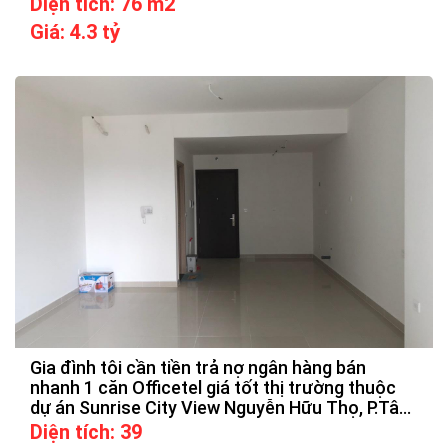
Diện tích: 76 m2
Giá: 4.3 tỷ
Gia đình tôi cần tiền trả nợ ngân hàng bán
nhanh 1 căn Officetel giá tốt thị trường thuộc
dự án Sunrise City View Nguyễn Hữu Thọ, P.Tân
Hưng liên hệ 0352161628 gặp vũ
Diện tích: 39