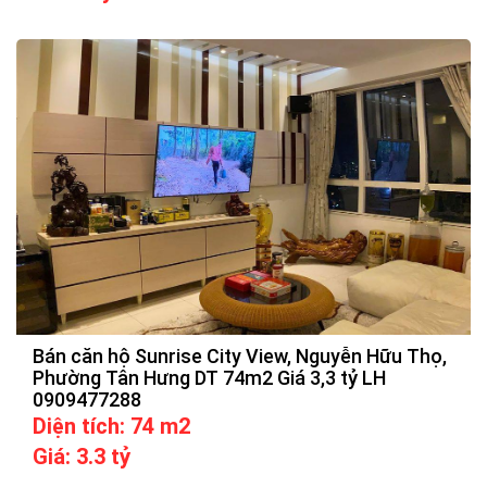
Bán căn hộ Sunrise City View, Nguyễn Hữu Thọ,
Phường Tân Hưng DT 74m2 Giá 3,3 tỷ LH
0909477288
Diện tích: 74 m2
Giá: 3.3 tỷ