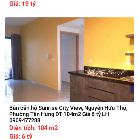
Giá: 19 tỷ
Bán căn hộ Sunrise City View, Nguyễn Hữu Thọ,
Phường Tân Hưng DT 104m2 Giá 6 tỷ LH
0909477288
Diện tích: 104 m2
Giá: 6 tỷ