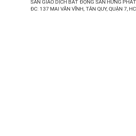
SÀN GIAO DỊCH BẤT ĐỘNG SẢN HƯNG PHÁ
ĐC: 137 MAI VĂN VĨNH, TÂN QUY, QUẬN 7, H