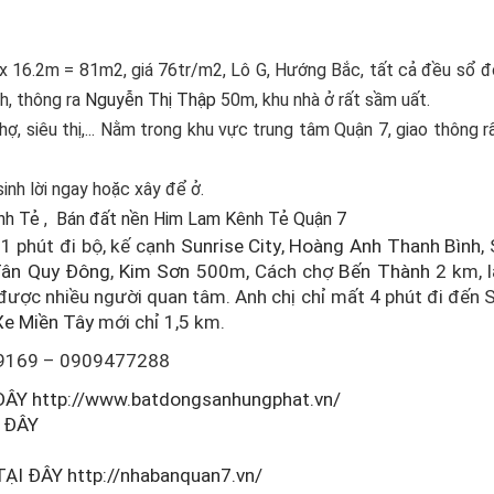
 x 16.2m = 81m2, giá 76tr/m2, Lô G, Hướng Bắc, tất cả đều sổ 
nh, thông ra
Nguyễn Thị Thập
50m, khu nhà ở rất sầm uất.
ợ, siêu thị,... Nằm trong khu vực trung tâm Quận 7, giao thông r
sinh lời ngay hoặc xây để ở.
nh Tẻ
,
Bán đất nền Him Lam Kênh Tẻ Quận 7
1 phút đi bộ, kế cạnh
Sunrise City
,
Hoàng Anh Thanh Bình
,
Tân Quy Đông
,
Kim Sơn
500m, Cách chợ
Bến Thành
2 km, l
 được nhiều người quan tâm. Anh chị chỉ mất 4 phút đi đến 
Xe Miền Tây
mới chỉ 1,5 km.
089169 – 0909477288
ĐÂY
http://www.batdongsanhungphat.vn/
 ĐÂY
TẠI ĐÂY
http://nhabanquan7.vn/