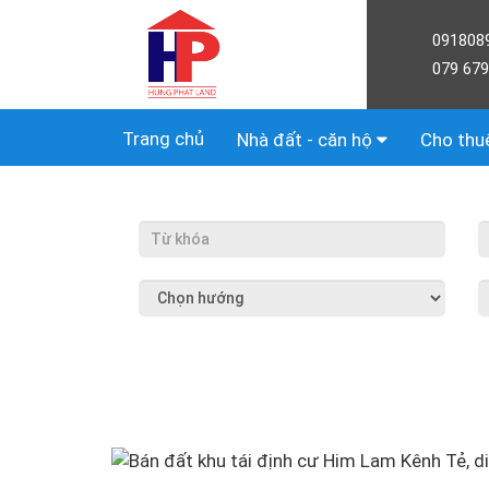
091808
079 679
Trang chủ
Nhà đất - căn hộ
Cho thu