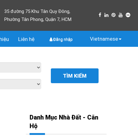
35 đường 75 Khu Tân Quy Đông,
Phường Tân Phong, Quận 7, HCM
Vietnamese
thiệu
Liên
hệ
Đăng nhập
TÌM KIẾM
Danh Mục Nhà Đất - Căn
Hộ