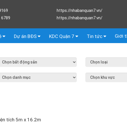
9169
https://nhabanquan7.vn/
 6789
https://nhabanquan7.vn/
Giới 
ê
Dự án BĐS
KDC Quận 7
Tin tức