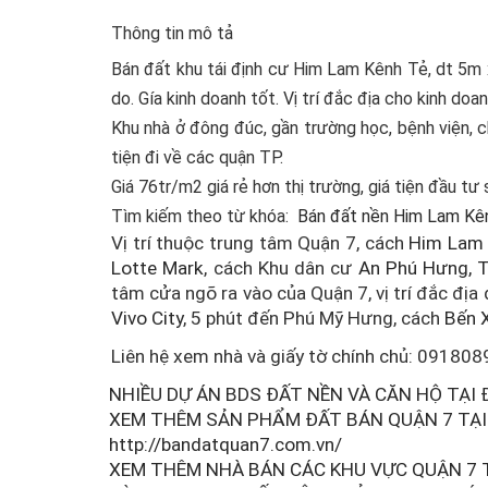
Thông tin mô tả
Bán đất khu tái định cư Him Lam Kênh Tẻ, dt 5m
do. Gía kinh doanh tốt. Vị trí đắc địa cho kinh doa
Khu nhà ở đông đúc, gần trường học, bệnh viện, ch
tiện đi về các quận TP.
Giá 76tr/m2 giá rẻ hơn thị trường, giá tiện đầu tư 
Tìm kiếm theo từ khóa:
Bán đất nền Him Lam Kê
Vị trí thuộc trung tâm Quận 7, cách
Him Lam
Lotte Mark
, cách Khu dân cư
An Phú Hưng, 
tâm cửa ngõ ra vào của Quận 7, vị trí đắc địa
Vivo City
, 5 phút đến
Phú Mỹ Hưng
, cách
Bến 
Liên hệ xem nhà và giấy tờ chính chủ: 0918
NHIỀU DỰ ÁN BDS ĐẤT NỀN VÀ CĂN HỘ TẠI 
XEM THÊM SẢN PHẨM ĐẤT BÁN QUẬN 7 TẠI
http://bandatquan7.com.vn/
XEM THÊM NHÀ BÁN CÁC KHU VỰC QUẬN 7 