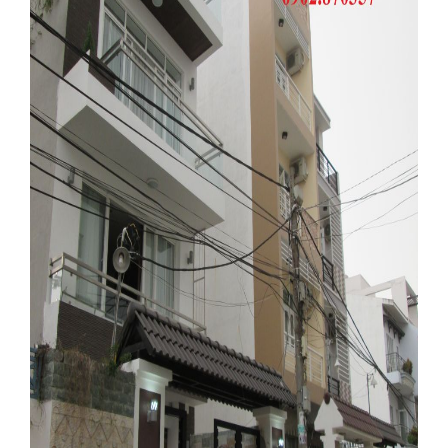
Co.Op Mart, Phú Mỹ Hưng cách
trung tâm quận 1 5p xe máy,
cách cầu Nguyễn Văn Cừ 2p,
giáp q2, q1, q4, q5, q8. Thuận
tiện đi mỗi ngã đường.
Giá: 2,7 tỷ (ưu tiên các khách
hàng có nhu cầu và thiện chí).
Liên hệ: Phước Sửu
0909.477.288, Hiền Thương
0918.089.169, hoặc 0965241419.
Bán khách sạn mặt tiền
đuờng 22m khu dân cư kiều đàm
, dt 7,3x17m , gồm 1 hầm 1trêt , 1
lửng , 6 lầu , 28 phòng, nội thất
cao cấp, hiện đang kinh doanh
đông khách, vị trí đẹp, mặt tiền
đừong 22m, gia bán 14ty, Sổ
Hồng đấy đủ, hưong đông nam
Liên hệ: Phước Sửu 0909.477.288,
Hiền Thương 0918.089.169, hoặc
0965241419. Hoặc click vào trang
web để xem chi tiết: