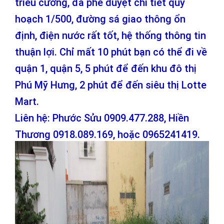
triều cường, đã phê duyệt chi tiết quy
hoạch 1/500, đường sá giao thông ổn
định, điện nước rất tốt, hệ thống thông tin
thuận lợi. Chỉ mất 10 phút bạn có thể đi về
quận 1, quận 5, 5 phút để đến khu đô thị
Phú Mỹ Hưng, 2 phút để đến siêu thị Lotte
Mart.
Liên hệ: Phước Sửu 0909.477.288, Hiền
Thương 0918.089.169, hoặc 0965241419.