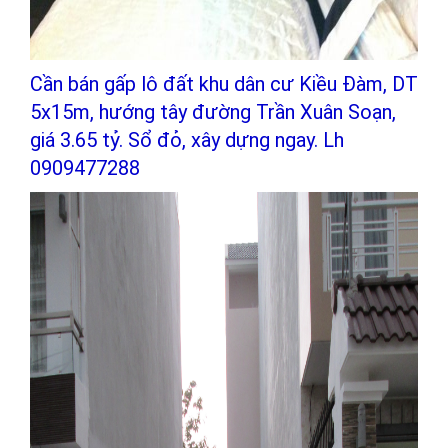
Cần bán gấp lô đất khu dân cư Kiều Đàm, DT
5x15m, hướng tây đường Trần Xuân Soạn,
giá 3.65 tỷ. Sổ đỏ, xây dựng ngay. Lh
0909477288