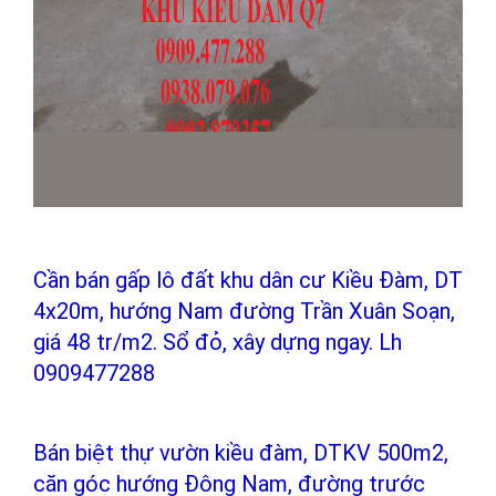
Cần bán gấp lô đất khu dân cư Kiều Đàm, DT
4x20m, hướng Nam đường Trần Xuân Soạn,
giá 48 tr/m2. Sổ đỏ, xây dựng ngay. Lh
0909477288
Bán biệt thự vườn kiều đàm, DTKV 500m2,
căn góc hướng Đông Nam, đường trước