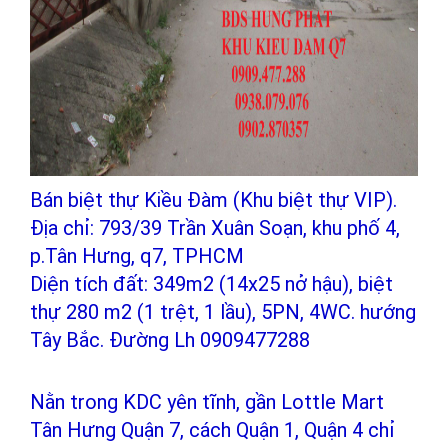
Bán biệt thự Kiều Đàm (Khu biệt thự VIP).
Địa chỉ: 793/39 Trần Xuân Soạn, khu phố 4,
p.Tân Hưng, q7, TPHCM
Diện tích đất: 349m2 (14x25 nở hậu), biệt
thự 280 m2 (1 trệt, 1 lầu), 5PN, 4WC. hướng
Tây Bắc. Đường Lh 0909477288
Nằn trong KDC yên tĩnh, gần Lottle Mart
Tân Hưng Quận 7, cách Quận 1, Quận 4 chỉ