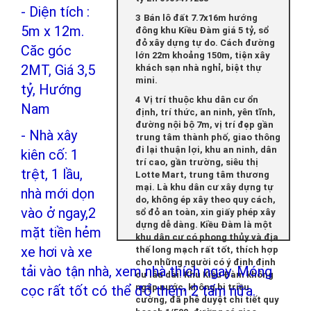
- Diện tích :
Bán lô đất 7.7x16m hướng
5m x 12m.
đông khu Kiều Đàm giá 5 tỷ, sổ
đỏ xây dựng tự do. Cách đường
Căc góc
lớn 22m khoảng 150m, tiện xây
2MT, Giá 3,5
khách sạn nhà nghỉ, biệt thự
mini.
tỷ, Hướng
Vị trí thuộc khu dân cư ổn
Nam
định, trí thức, an ninh, yên tĩnh,
đường nội bộ 7m, vị trí đẹp gần
- Nhà xây
trung tâm thành phố, giao thông
đi lại thuận lợi, khu an ninh, dân
kiên cố: 1
trí cao, gần trường, siêu thị
trệt, 1 lầu,
Lotte Mart, trung tâm thương
mại. Là khu dân cư xây dựng tự
nhà mới dọn
do, không ép xây theo quy cách,
vào ở ngay,2
sổ đỏ an toàn, xin giấy phép xây
dựng dễ dàng. Kiều Đàm là một
mặt tiền hẻm
khu dân cư có phong thủy và địa
xe hơi và xe
thế long mạch rất tốt, thích hợp
cho những người có ý định định
tải vào tận nhà, xem nhà thích ngay. Móng
cư lâu dài. Khu Kiều Đàm không
ngập nước, không bị triều
cọc rất tốt có thể đổ thêm 2 tấm nữa.
cường, đã phê duyệt chi tiết quy