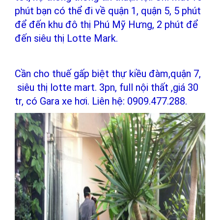
phút bạn có thể đi về quận 1, quận 5, 5 phút
để đến khu đô thị Phú Mỹ Hưng, 2 phút để
đến siêu thị Lotte Mark.
Cần cho thuế gấp biệt thự kiều đàm,quận 7,
siêu thị lotte mart. 3pn, full nội thất ,giá 30
tr, có Gara xe hơi. Liên hệ: 0909.477.288.