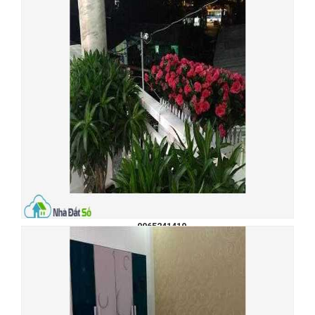
đỏ an toàn, xin giấy phép xây
dựng dễ dàng. Kiều Đàm là một
khu dân cư có phong thủy và địa
thế long mạch rất tốt, thích hợp
cho những người có ý định định
cư lâu dài. Khu Kiều Đàm không
ngập nước, không bị triều
cường, đã phê duyệt chi tiết quy
hoạch 1/500, đường sá giao
thông ổn định, điện nước rất
tốt, hệ thống thông tin thuận lợi.
Chỉ mất 10 phút bạn có thể đi về
quận 1, quận 5, 5 phút để đến khu
đô thị Phú Mỹ Hưng, 2 phút để
đến siêu thị Lotte Mart. Liên hệ:
Phước Sửu 0909.477.288, Hiền
Thương 0918.089.169, hoặc
0965241419.
Bán gấp đất khu Kiều Đàm,
p.Tân Hưng, q7, diện tích 5x19,5,
không bị lộ giới, vuông vức,
hướng Nam, nằm trong khu dân