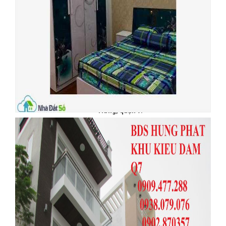
cư dân trí cao, giao thông thuận
tiện đi về các quận, Sổ Đỏ sang
tên, giá 47tr/m2 Liên hệ: Phước
Sửu 0909.477.288, Hiền Thương
0918.089.169, hoặc 0965241419.
Hoặc click vào trang web để xem
chi tiết:
http://bandatquan7.com.vn
Cần bán đất khu Kiều Đàm,
quận 7, lô 4x16m Phường Tân
Hưng, quận 7.
Diện tích đất: 4x16m. Giá: 2,7
tỷ
Vị trí đẹp thích hợp xây biệt
thự, khách sạn, kinh doanh văn
phòng,……
Khu Kiều Đàm nằm ngay trung
tâm quận 7, vị trí phong thủy
nhất quận 7 và tốt nhất quận 7.
Cạnh khu Him Lam Kênh Tẻ.
Giáp Trung Sơn gần Lotte Mart,