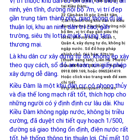
Vị trí thuộc khu dân cư ỗn định, trí thức, an
còn nhiều lô đất khác giá rất rẻ
tại Kiều Đàm:
ninh, yên tĩnh, đường nội bộ 7m, vị trí đẹp
Cần bán lô góc 2 mặt tiền
gần trung tâm thành phố, giao thông đi lại
7,5x19,5m trong khu dân cư kiều
thuận lợi, khu an ninh, dân trí cao, gần
đàm, Hướng Tây Bắc, đường nội
bộ 8m , vị trí đẹp gần siêu thị
trường, siêu thị lotte mark, trung tâm
lotte, phú mỹ hưng , Quận 1,
thương mại.
Quận 4, xây dựng tự do, không bị
ngập nước. Sổ đỏ hợp pháp
chính chủ. Giá bán: 52tr/m
Là khu dân cư xây dựng tự do, không ép xây
(thuế+ sang ten). Liên hệ: Phước
theo quy cách, sổ đỏ an toàn, xin giấy phép
Sửu 0909.477.288, Hiền Thương
0918.089.169, hoặc 0965241419.
xây dựng dễ dàng.
Hoặc click vào trang web để xem
chi tiết:
Kiều Đàm là một khu dân cư có phong thủy
http://bandatquan7.com.vn
và địa thế long mạch rất tốt, thích hợp cho
những người có ý định định cư lâu dài. Khu
Kiều Đàm không ngập nước, không bị triều
cường, đã duyệt chi tiết quy hoạch 1/500,
đường sá giao thông ổn định, điện nước rất
tốt, hệ thống thông tin thuận lợi. Chỉ mất 10