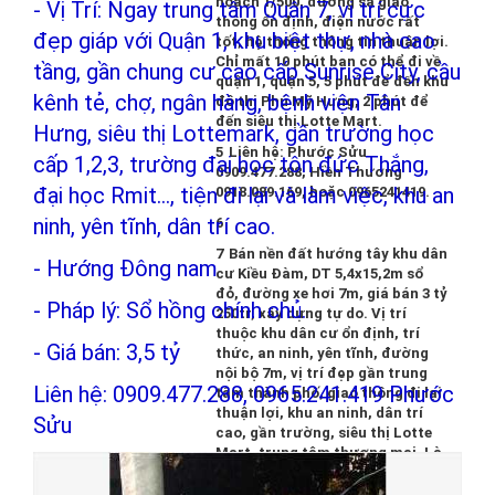
hoạch 1/500, đường sá giao
- Vị Trí: Ngay trung tâm Quận 7, vị trí cực
thông ổn định, điện nước rất
đẹp giáp với Quận 1, khu biệt thự, nhà cao
tốt, hệ thống thông tin thuận lợi.
Chỉ mất 10 phút bạn có thể đi về
tầng, gần chung cư cao cấp Sunrise City, cầu
quận 1, quận 5, 5 phút để đến khu
kênh tẻ, chợ, ngân hàng, bệnh viện Tân
đô thị Phú Mỹ Hưng, 2 phút để
đến siêu thị Lotte Mart.
Hưng, siêu thị Lottemark, gần trường học
Liên hệ: Phước Sửu
cấp 1,2,3, trường đại học tôn đức Thắng,
0909.477.288, Hiền Thương
đại học Rmit..., tiện đi lại và làm việc, khu an
0918.089.169, hoặc 0965241419.
ninh, yên tĩnh, dân trí cao.
Bán nền đất hướng tây khu dân
- Hướng Đông nam
cư Kiều Đàm, DT 5,4x15,2m sổ
đỏ, đường xe hơi 7m, giá bán 3 tỷ
- Pháp lý: Sổ hồng chính chủ.
250tr, xây dựng tự do. Vị trí
thuộc khu dân cư ổn định, trí
- Giá bán: 3,5 tỷ
thức, an ninh, yên tĩnh, đường
nội bộ 7m, vị trí đẹp gần trung
Liên hệ: 0909.477.288, 0965.241.419 Phước
tâm thành phố, giao thông đi lại
thuận lợi, khu an ninh, dân trí
Sửu
cao, gần trường, siêu thị Lotte
Mart, trung tâm thương mại. Là
khu dân cư xây dựng tự do,
không ép xây theo quy cách, sổ