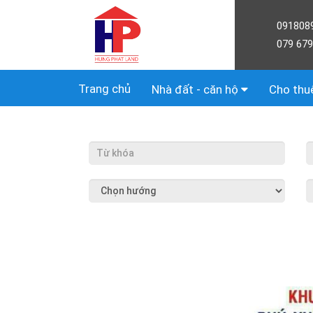
091808
079 679
Trang chủ
Nhà đất - căn hộ
Cho thu