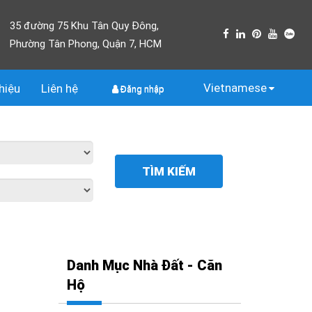
35 đường 75 Khu Tân Quy Đông,
Phường Tân Phong, Quận 7, HCM
Vietnamese
thiệu
Liên
hệ
Đăng nhập
TÌM KIẾM
Danh Mục Nhà Đất - Căn
Hộ