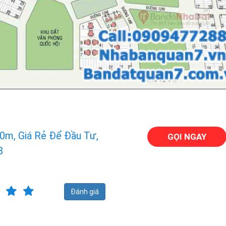
0m, Giá Rẻ Để Đầu Tư,
GỌI NGAY
8
Đánh giá