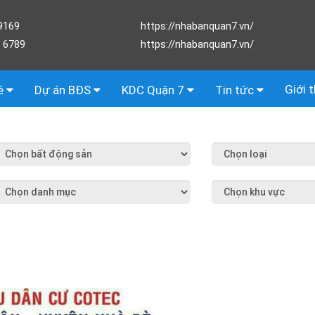
9169
https://nhabanquan7.vn/
 6789
https://nhabanquan7.vn/
Giới 
ê
Dự án BĐS
KDC Quận 7
Tin tức