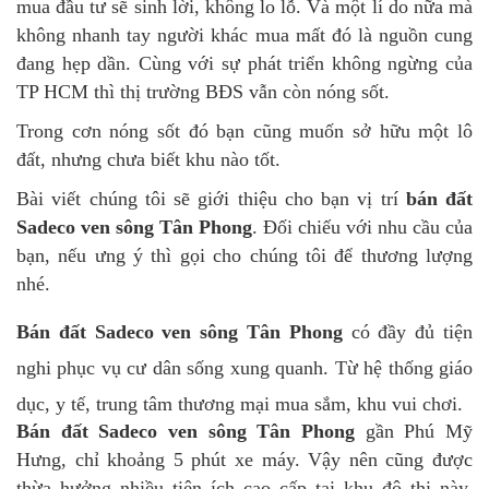
mua đầu tư sẽ sinh lời, không lo lỗ. Và một lí do nữa mà
không nhanh tay người khác mua mất đó là nguồn cung
đang hẹp dần. Cùng với sự phát triển không ngừng của
TP HCM thì thị trường BĐS vẫn còn nóng sốt.
Trong cơn nóng sốt đó bạn cũng muốn sở hữu một lô
đất, nhưng chưa biết khu nào tốt.
Bài viết chúng tôi sẽ giới thiệu cho bạn vị trí
bán đất
Sadeco ven sông Tân Phong
. Đối chiếu với nhu cầu của
bạn, nếu ưng ý thì gọi cho chúng tôi để thương lượng
nhé.
Bán đất Sadeco ven sông Tân Phong
có đầy đủ tiện
nghi phục vụ cư dân sống xung quanh. Từ hệ thống giáo
dục, y tế, trung tâm thương mại mua sắm, khu vui chơi.
Bán đất Sadeco ven sông Tân Phong
gần Phú Mỹ
Hưng, chỉ khoảng 5 phút xe máy. Vậy nên cũng được
thừa hưởng nhiều tiện ích cao cấp tại khu đô thị này.