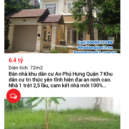
6.4 tỷ
Diện tích: 72m2
Bán nhà khu dân cư An Phú Hưng Quận 7 Khu
dân cư tri thức yên tĩnh hiện đại an ninh cao.
Nhà 1 trệt 2,5 lầu, cam kết nhà mới 100%
được thiết kế theo hiện đại, thoáng mát, chắn
chắn. Các phòng được bố trí hợp lý.