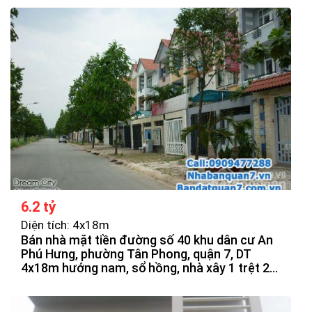
6.2 tỷ
Diện tích: 4x18m
Bán nhà mặt tiền đường số 40 khu dân cư An
Phú Hưng, phường Tân Phong, quận 7, DT
4x18m hướng nam, sổ hồng, nhà xây 1 trệt 2
lầu, sân thượng, vị trí đẹp, đối diên công viên,
sông, giá bán 6tỷ2 thương lượng.