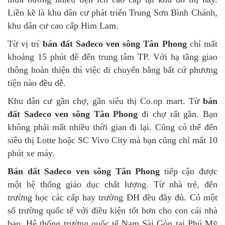
Liền kề là khu dân cư phát triển Trung Sơn Bình Chánh,
khu dân cư cao cấp Him Lam.
Từ vị trí
bán đất Sadeco ven sông Tân Phong
chỉ mất
khoảng 15 phút để đến trung tâm TP. Với hạ tầng giao
thông hoàn thiện thì việc di chuyển bằng bất cứ phương
tiện nào đều dễ.
Khu dân cư gần chợ, gần siêu thị Co.op mart. Từ
bán
đất Sadeco ven sông Tân Phong
đi chợ rất gần. Bạn
không phải mất nhiều thời gian đi lại. Cũng có thể đến
siêu thị Lotte hoặc SC Vivo City mà bạn cũng chỉ mất 10
phút xe máy.
Bán đất Sadeco ven sông Tân Phong
tiếp cận được
một hệ thống giáo dục chất lượng. Từ nhà trẻ, đến
trường học các cấp hay trường ĐH đều đầy đủ. Có một
số trường quốc tế với điều kiện tốt hơn cho con cái nhà
bạn. Hệ thống trường quốc tế Nam Sài Gòn tại Phú Mỹ