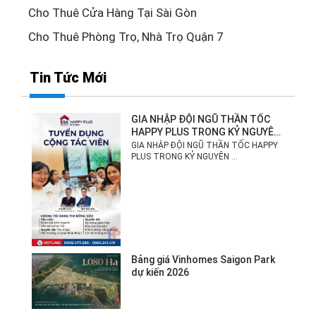
Cho Thuê Cửa Hàng Tại Sài Gòn
Cho Thuê Phòng Trọ, Nhà Trọ Quận 7
Tin Tức Mới
GIA NHẬP ĐỘI NGŨ THẦN TỐC
HAPPY PLUS TRONG KỶ NGUYÊN
MỚI!
GIA NHẬP ĐỘI NGŨ THẦN TỐC HAPPY
PLUS TRONG KỶ NGUYÊN ...
Bảng giá Vinhomes Saigon Park
dự kiến 2026