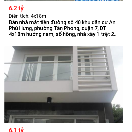
6.2 tỷ
Diện tích: 4x18m
Bán nhà mặt tiền đường số 40 khu dân cư An
Phú Hưng, phường Tân Phong, quận 7, DT
4x18m hướng nam, sổ hồng, nhà xây 1 trệt 2
lầu, sân thượng, vị trí đẹp, đối diên công viên,
sông, giá bán 6tỷ2 thương lượng.
6.1 tỷ