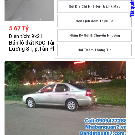
Gửi Địa Chỉ Nhà Đất & Link Map
Hẹn Lịch Xem Thực Tế
5.67 Tỷ
Diện tích: 9x21
Nhận Ký Gửi & Chuyển Nhượng
Bán lô đất KDC Tân An Huy 1 hecta Lê Văn
Lương ST, p.Tân Phong, Q7.
Hỏi Thêm Thông Tin