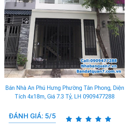
Bán Nhà An Phú Hưng Phường Tân Phong, Diện
Tích 4x18m, Giá 7.3 Tỷ, LH 0909477288
ĐÁNH GIÁ: 5/5