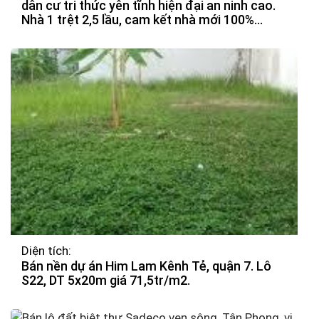
dân cư tri thức yên tĩnh hiện đại an ninh cao.
Nhà 1 trệt 2,5 lầu, cam kết nhà mới 100%
được thiết kế theo hiện đại, thoáng mát, chắn
chắn. Các phòng được bố trí hợp lý.
Diện tích:
Bán nền dự án Him Lam Kênh Tẻ, quận 7. Lô
S22, DT 5x20m giá 71,5tr/m2.