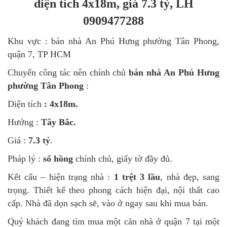
diện tích 4x18m, giá 7.3 tỷ, LH
0909477288
Khu vực : bán nhà An Phú Hưng phường Tân Phong,
quận 7, TP HCM
Chuyển công tác nên chính chủ
bán nhà An Phú Hưng
phường Tân Phong
:
Diện tích
: 4x18m.
Hướng :
Tây Bắc.
Giá :
7.3 tỷ
.
Pháp lý :
sổ hồng
chính chủ, giấy tờ đầy đủ.
Kết cấu – hiện trạng nhà :
1 trệt 3 lầu
, nhà đẹp, sang
trọng. Thiết kế theo phong cách hiện đại, nội thất cao
cấp. Nhà đã dọn sạch sẽ, vào ở ngay sau khi mua bán.
Quý khách đang tìm mua một căn nhà ở quận 7 tại một