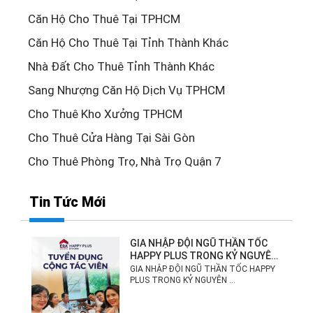
Căn Hộ Cho Thuê Tại TPHCM
Căn Hộ Cho Thuê Tại Tỉnh Thành Khác
Nhà Đất Cho Thuê Tỉnh Thành Khác
Sang Nhượng Căn Hộ Dịch Vụ TPHCM
Cho Thuê Kho Xưởng TPHCM
Cho Thuê Cửa Hàng Tại Sài Gòn
Cho Thuê Phòng Trọ, Nhà Trọ Quận 7
Tin Tức Mới
GIA NHẬP ĐỘI NGŨ THẦN TỐC
HAPPY PLUS TRONG KỶ NGUYÊN
MỚI!
GIA NHẬP ĐỘI NGŨ THẦN TỐC HAPPY
PLUS TRONG KỶ NGUYÊN ...