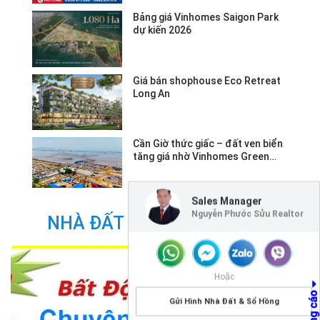
Bảng giá Vinhomes Saigon Park
dự kiến 2026
Giá bán shophouse Eco Retreat
Long An
Cần Giờ thức giấc – đất ven biển
tăng giá nhờ Vinhomes Green
Paradise.
Sales Manager
Nguyễn Phước Sửu Realtor
NHÀ ĐẤT CÙNG DANH MỤC
Hoặc
Gửi Hình Nhà Đất & Sổ Hồng