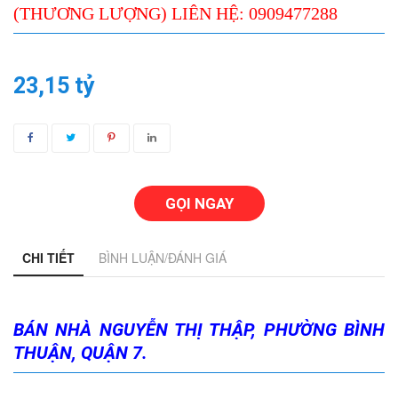
(THƯƠNG LƯỢNG) LIÊN HỆ: 0909477288
23,15 tỷ
GỌI NGAY
CHI TIẾT
BÌNH LUẬN/ĐÁNH GIÁ
BÁN NHÀ NGUYỄN THỊ THẬP, PHƯỜNG BÌNH
THUẬN, QUẬN 7.