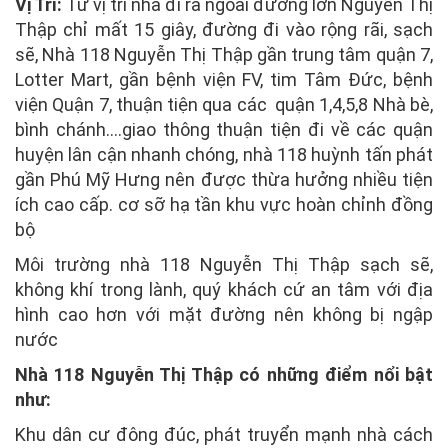
Vị Trí:
Từ vị trí nhà đi ra ngoài đường lớn
Nguyễn Thị
Thập
chỉ mất 15 giây, đường đi vào rộng rãi, sạch
sẽ, Nhà 118
Nguyễn Thị Thập
gần trung tâm quận 7,
Lotter Mart, gần bệnh viện FV, tim Tâm Đức, bệnh
viện Quận 7, thuận tiện qua các quận 1,4,5,8 Nhà bè,
bình chánh….giao thông thuận tiện đi về các quận
huyện lân cận nhanh chóng, nhà 118 huỳnh tấn phát
gần Phú Mỹ Hưng nên được thừa hưởng nhiều tiện
ích cao cấp. cơ sỡ hạ tần khu vực hoàn chỉnh đồng
bộ
Môi trường nhà 118 Nguyễn Thị Thập sạch sẽ,
không khí trong lành, quý khách cứ an tâm với địa
hình cao hơn với mặt đường nên không bị ngập
nước
Nhà 118 Nguyễn Thị Thập có những điểm nổi bật
như:
Khu dân cư đông đúc, phát truyển mạnh nhà cách