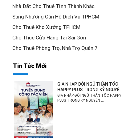
Nhà Đất Cho Thuê Tỉnh Thành Khác
Sang Nhượng Căn Hộ Dịch Vụ TPHCM
Cho Thuê Kho Xưởng TPHCM
Cho Thuê Cửa Hàng Tại Sài Gòn
Cho Thuê Phòng Trọ, Nhà Trọ Quận 7
Tin Tức Mới
GIA NHẬP ĐỘI NGŨ THẦN TỐC
HAPPY PLUS TRONG KỶ NGUYÊN
MỚI!
GIA NHẬP ĐỘI NGŨ THẦN TỐC HAPPY
PLUS TRONG KỶ NGUYÊN ...