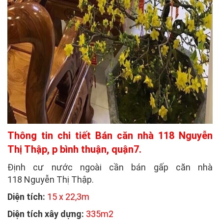
Thông tin chi tiết Bán căn nhà 118 Nguyễn
Thị Thập, p bình thuận, quận7.
Định cư nước ngoài cần bán gấp căn nhà
118
Nguyễn Thị Thập
.
Diện tích:
15 x 22,3m
Diện tích xây dựng:
335m2