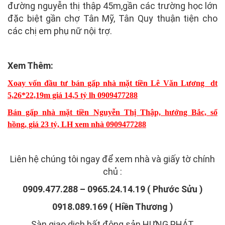
đường nguyễn thị thập 45m,gần các trường học lớn
đặc biệt gần chợ Tân Mỹ, Tân Quy thuận tiện cho
các chị em phụ nữ nội trợ.
Xem Thêm:
Xoay vốn đầu tư bán gấp nhà mặt tiền Lê Văn Lương dt
5,26*22,19m giá 14,5 tỷ lh 0909477288
Bán gấp nhà mặt tiền Nguyễn Thị Thập, hướng Bắc, sổ
hồng, giá 23 tỷ, LH xem nhà 0909477288
Liên hệ chúng tôi ngay để xem nhà và giấy tờ chính
chủ :
0909.477.288 – 0965.24.14.19 ( Phước Sửu )
0918.089.169 ( Hiền Thương )
Sàn giao dịch bất động sản HƯNG PHÁT