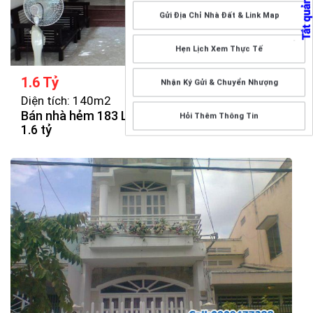
Gửi Địa Chỉ Nhà Đất & Link Map
Hẹn Lịch Xem Thực Tế
1.6 Tỷ
Nhận Ký Gửi & Chuyển Nhượng
Diện tích: 140m2
Bán nhà hẻm 183 Lưu Chí Hiếu, P10, 140m2,
Hỏi Thêm Thông Tin
1.6 tỷ