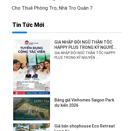
Cho Thuê Phòng Trọ, Nhà Trọ Quận 7
Tin Tức Mới
GIA NHẬP ĐỘI NGŨ THẦN TỐC
HAPPY PLUS TRONG KỶ NGUYÊN
MỚI!
GIA NHẬP ĐỘI NGŨ THẦN TỐC HAPPY
PLUS TRONG KỶ NGUYÊN ...
Bảng giá Vinhomes Saigon Park
dự kiến 2026
Giá bán shophouse Eco Retreat