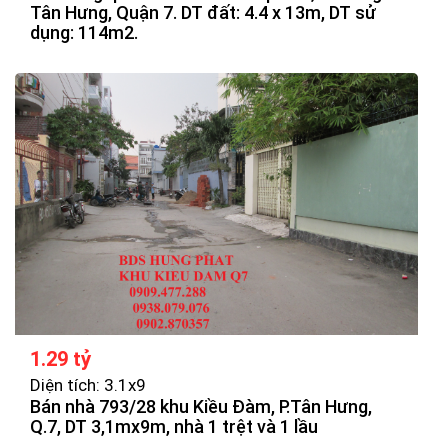
Tân Hưng, Quận 7. DT đất: 4.4 x 13m, DT sử
dụng: 114m2.
1.29 tỷ
Diện tích: 3.1x9
Bán nhà 793/28 khu Kiều Đàm, P.Tân Hưng,
Q.7, DT 3,1mx9m, nhà 1 trệt và 1 lầu