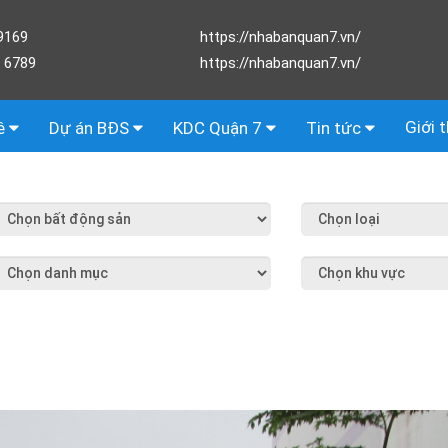
9169
https://nhabanquan7.vn/
 6789
https://nhabanquan7.vn/
Giới 
ê
Dự án BĐS
KDC Quận 7
Tin tức