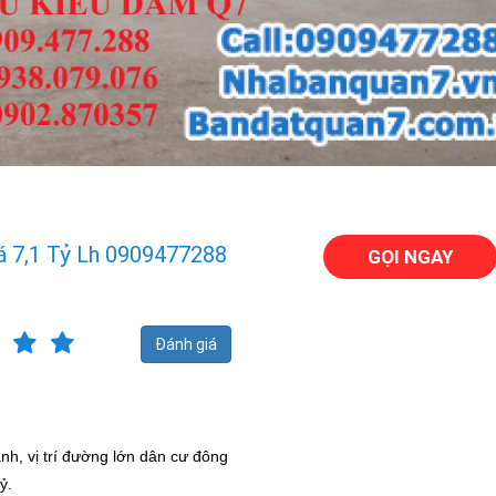
á 7,1 Tỷ Lh 0909477288
GỌI NGAY
Đánh giá
nh, vị trí đường lớn dân cư đông 
ỷ.