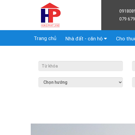
091808
079 679
Trang chủ
Nhà đất - căn hộ
Cho thu