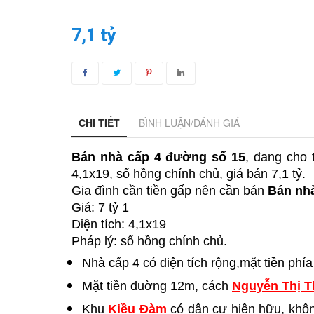
7,1 tỷ
CHI TIẾT
BÌNH LUẬN/ĐÁNH GIÁ
Bán nhà cấp 4 đường số 15
, đang cho 
4,1x19, sổ hồng chính chủ, giá bán 7,1 tỷ.
Gia đình cần tiền gấp nên cần bán 
Bán nh
Giá: 7 tỷ 1
Diện tích: 4,1x19
Pháp lý: sổ hồng chính chủ.
Nhà cấp 4 có diện tích rộng,mặt tiền phí
Mặt tiền đuờng 12m, cách 
Nguyễn Thị T
Khu 
Kiều Đàm
 có dân cư hiện hữu, khôn