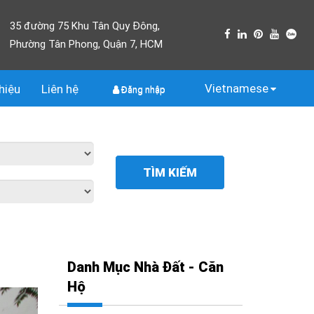
35 đường 75 Khu Tân Quy Đông,
Phường Tân Phong, Quận 7, HCM
Vietnamese
thiệu
Liên
hệ
Đăng nhập
TÌM KIẾM
Danh Mục Nhà Đất - Căn
Hộ