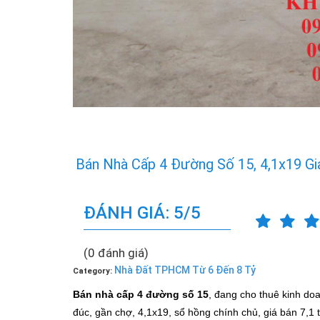
Bán Nhà Cấp 4 Đường Số 15, 4,1x19 Gi
ĐÁNH GIÁ: 5/5
(0 đánh giá)
Nhà Đất TPHCM Từ 6 Đến 8 Tỷ
Category:
Bán nhà cấp 4 đường số 15
, đang cho thuê kinh doa
đúc, gần chợ, 4,1x19, sổ hồng chính chủ, giá bán 7,1 t