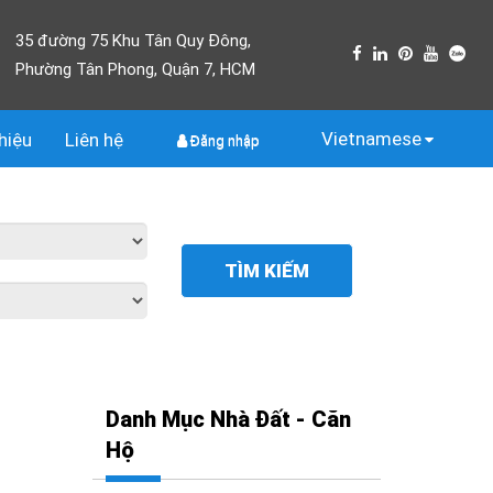
35 đường 75 Khu Tân Quy Đông,
Phường Tân Phong, Quận 7, HCM
Vietnamese
thiệu
Liên
hệ
Đăng nhập
TÌM KIẾM
Danh Mục Nhà Đất - Căn
Hộ