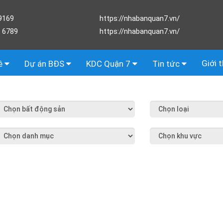
9169
https://nhabanquan7.vn/
 6789
https://nhabanquan7.vn/
Giới 
ê
Dự án BĐS
KDC Quận 7
Tin tức