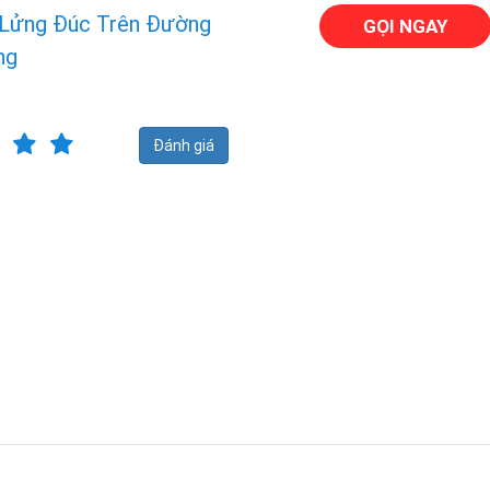
 Lửng Đúc Trên Đường
GỌI NGAY
ng
Đánh giá