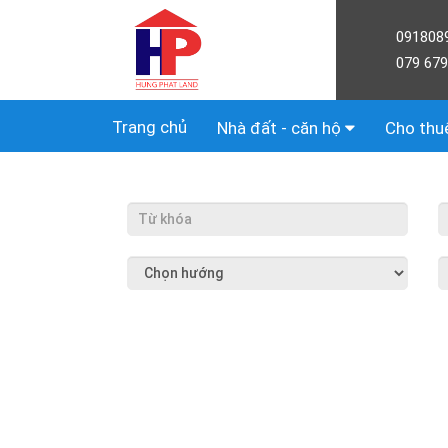
091808
079 679
Trang chủ
Nhà đất - căn hộ
Cho thu