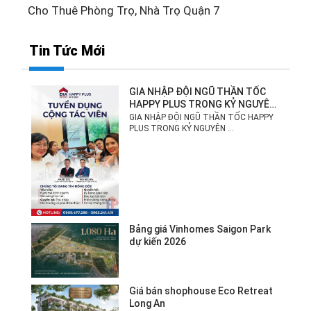
Cho Thuê Phòng Trọ, Nhà Trọ Quận 7
Tin Tức Mới
GIA NHẬP ĐỘI NGŨ THẦN TỐC
HAPPY PLUS TRONG KỶ NGUYÊN
MỚI!
GIA NHẬP ĐỘI NGŨ THẦN TỐC HAPPY
PLUS TRONG KỶ NGUYÊN ...
Bảng giá Vinhomes Saigon Park
dự kiến 2026
Giá bán shophouse Eco Retreat
Long An