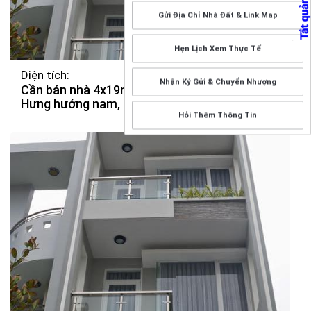
Gửi Địa Chỉ Nhà Đất & Link Map
Hẹn Lịch Xem Thực Tế
Diện tích:
Nhận Ký Gửi & Chuyển Nhượng
Cần bán nhà 4x19m, 1 trệt 2.5 lầu KDC An Phú
Hưng hướng nam, sổ hồng, giá chỉ 6.2 tỷ
Hỏi Thêm Thông Tin