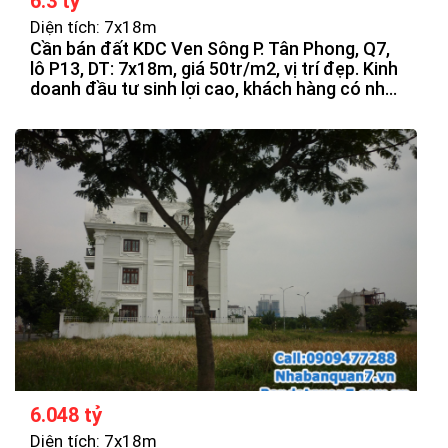
6.3 tỷ
Diện tích: 7x18m
Cần bán đất KDC Ven Sông P. Tân Phong, Q7,
lô P13, DT: 7x18m, giá 50tr/m2, vị trí đẹp. Kinh
doanh đầu tư sinh lợi cao, khách hàng có nhu
cầu quan tâm.
6.048 tỷ
Diện tích: 7x18m