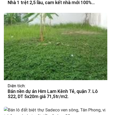
Nhà 1 trệt 2,5 lầu, cam kết nhà mới 100%
được thiết kế theo hiện đại, thoáng mát, chắn
chắn. Các phòng được bố trí hợp lý.
Diện tích:
Bán nền dự án Him Lam Kênh Tẻ, quận 7. Lô
S22, DT 5x20m giá 71,5tr/m2.