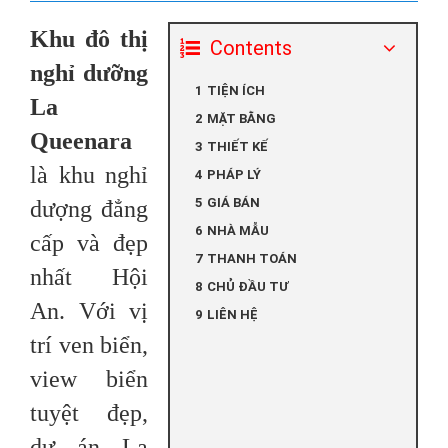
Khu đô thị
Contents
nghỉ dưỡng
TIỆN ÍCH
La
MẶT BẰNG
Queenara
THIẾT KẾ
là khu nghỉ
PHÁP LÝ
GIÁ BÁN
dượng đẳng
NHÀ MẪU
cấp và đẹp
THANH TOÁN
nhất Hội
CHỦ ĐẦU TƯ
An. Với vị
LIÊN HỆ
trí ven biển,
view biển
tuyệt đẹp,
dự án La