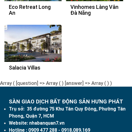
Eco Retreat Long
Vinhomes Làng Vân
An
Đà Nẵng
Salacia Villas
Array ( [question] => Array ( ) [answer] => Array ( ) )
SÀN GIAO DỊCH BẤT ĐỘNG SẢN HƯNG PHÁT
Trụ sở: 35 đường 75 Khu Tân Quy Đông, Phường Tân
Phong, Quận 7, HCM
Website:
nhabanquan7.vn
Hotline :
0909 477 288
- 0918.089.169