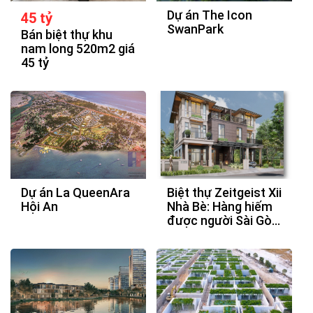
Dự án The Icon
45 tỷ
SwanPark
Bán biệt thự khu
nam long 520m2 giá
45 tỷ
Dự án La QueenAra
Biệt thự Zeitgeist Xii
Hội An
Nhà Bè: Hàng hiếm
được người Sài Gòn
săn đón