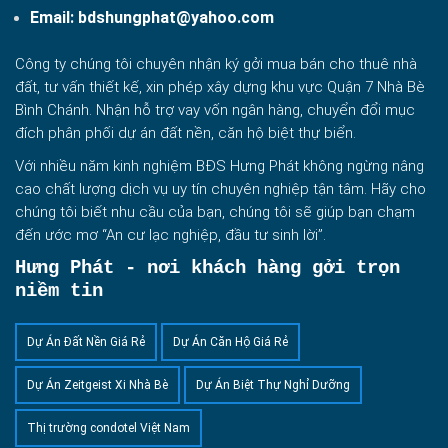
Email:
bdshungphat@yahoo.com
Công ty chúng tôi chuyên nhận ký gởi mua bán cho thuê nhà
đất, tư vấn thiết kế, xin phép xây dựng khu vực Quận 7 Nhà Bè
Bình Chánh. Nhận hỗ trợ vay vốn ngân hàng, chuyển đổi mục
đích phân phối dự án đất nền, căn hộ biệt thự biển.
Với nhiều năm kinh nghiệm BĐS Hưng Phát không ngừng nâng
cao chất lượng dịch vụ uy tín chuyên nghiệp tận tâm. Hãy cho
chúng tôi biết nhu cầu của bạn, chúng tôi sẽ giúp bạn chạm
đến ước mơ “An cư lạc nghiệp, đầu tư sinh lời”.
Hưng Phát - nơi khách hàng gởi trọn
niềm tin
Dự Án Đất Nền Giá Rẻ
Dự Án Căn Hộ Giá Rẻ
Dự Án Zeitgeist Xi Nhà Bè
Dự Án Biệt Thự Nghỉ Dưỡng
Thị trường condotel Việt Nam