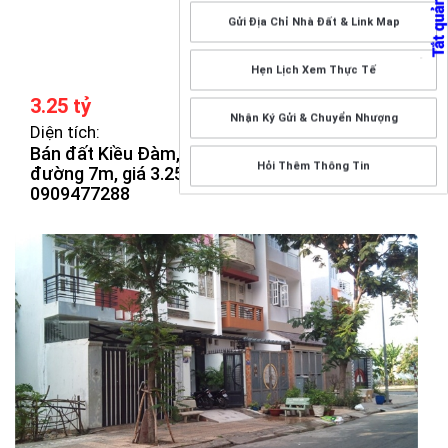
Gửi Địa Chỉ Nhà Đất & Link Map
Hẹn Lịch Xem Thực Tế
3.25 tỷ
Nhận Ký Gửi & Chuyển Nhượng
Diện tích:
Bán đất Kiều Đàm, DT 5,4x15m, hướng Tây,
Hỏi Thêm Thông Tin
đường 7m, giá 3.25 tỷ, còn thương lượng. Lh
0909477288