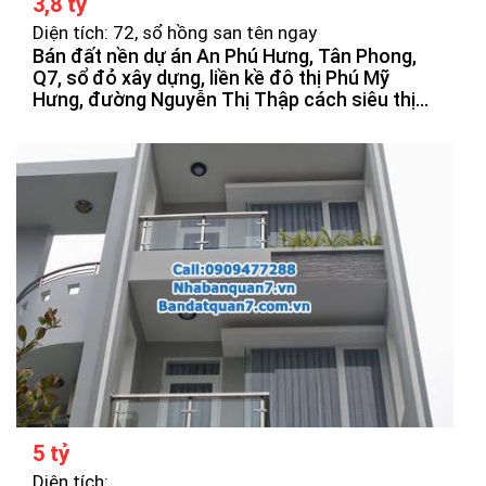
3,8 tỷ
Diện tích: 72, sổ hồng san tên ngay
Bán đất nền dự án An Phú Hưng, Tân Phong,
Q7, sổ đỏ xây dựng, liền kề đô thị Phú Mỹ
Hưng, đường Nguyễn Thị Thập cách siêu thị
Lotte Mart 300m, đi TTTP 10 phút, DT 4m x
19m, đường 16m, vị trí đẹp, khu an ninh dân trí
cao, giá 3,8tỷ. LH: 0909477288
5 tỷ
Diện tích: