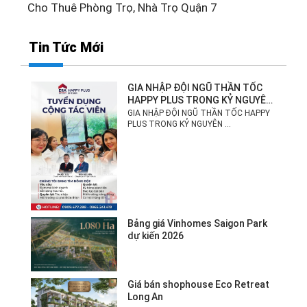
Cho Thuê Phòng Trọ, Nhà Trọ Quận 7
Tin Tức Mới
GIA NHẬP ĐỘI NGŨ THẦN TỐC
HAPPY PLUS TRONG KỶ NGUYÊN
MỚI!
GIA NHẬP ĐỘI NGŨ THẦN TỐC HAPPY
PLUS TRONG KỶ NGUYÊN ...
Bảng giá Vinhomes Saigon Park
dự kiến 2026
Giá bán shophouse Eco Retreat
Long An