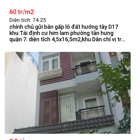
60 tr/m2
Diện tích: 74.25
chính chủ gửi bán gấp lô đất hướng tây D17
khu Tái định cư him lam phường tân hưng
quận 7. diện tích 4,5x16,5m2,khu Dân chí vị trí
đẹp giao thông thuận lợi, không vướng cống
tụ điện,giá 60 t/m2. Liên hệ: 0909.477.288,
0965.241.419 Phước Sửu