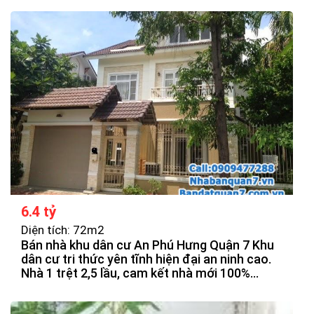
6.4 tỷ
Diện tích: 72m2
Bán nhà khu dân cư An Phú Hưng Quận 7 Khu
dân cư tri thức yên tĩnh hiện đại an ninh cao.
Nhà 1 trệt 2,5 lầu, cam kết nhà mới 100%
được thiết kế theo hiện đại, thoáng mát, chắn
chắn. Các phòng được bố trí hợp lý.