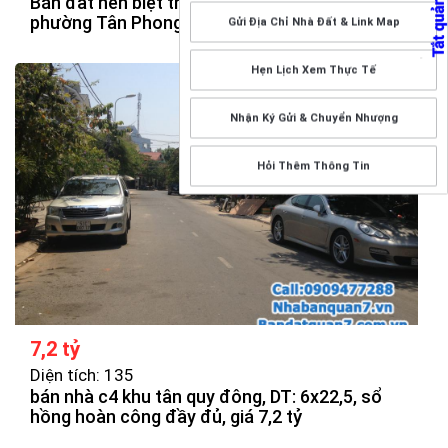
Bán đất nền biệt thự Sadeco nghỉ ngơi giải trí
phường Tân Phong, quận 7, TP.HCM.
Gửi Địa Chỉ Nhà Đất & Link Map
Hẹn Lịch Xem Thực Tế
Nhận Ký Gửi & Chuyển Nhượng
Hỏi Thêm Thông Tin
7,2 tỷ
Diện tích: 135
bán nhà c4 khu tân quy đông, DT: 6x22,5, sổ
hồng hoàn công đầy đủ, giá 7,2 tỷ