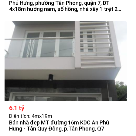
Phú Hưng, phường Tân Phong, quận 7, DT
4x18m hướng nam, sổ hồng, nhà xây 1 trệt 2
lầu, sân thượng, vị trí đẹp, đối diên công viên,
sông, giá bán 6tỷ2 thương lượng.
6.1 tỷ
Diện tích: 4mx19m
Bán nhà đẹp MT đường 16m KDC An Phú
Hưng - Tân Quy Đông, p.Tân Phong, Q7