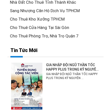
Nhà Đất Cho Thuê Tỉnh Thành Khác
Sang Nhượng Căn Hộ Dịch Vụ TPHCM
Cho Thuê Kho Xưởng TPHCM
Cho Thuê Cửa Hàng Tại Sài Gòn
Cho Thuê Phòng Trọ, Nhà Trọ Quận 7
Tin Tức Mới
GIA NHẬP ĐỘI NGŨ THẦN TỐC
HAPPY PLUS TRONG KỶ NGUYÊN
MỚI!
GIA NHẬP ĐỘI NGŨ THẦN TỐC HAPPY
PLUS TRONG KỶ NGUYÊN ...