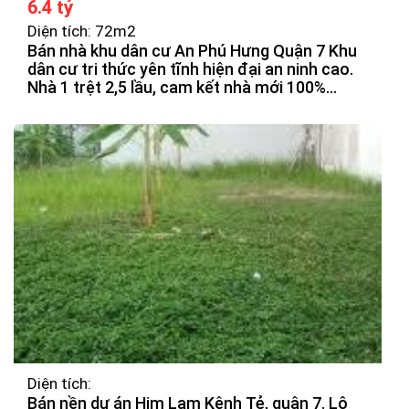
6.4 tỷ
Diện tích: 72m2
Bán nhà khu dân cư An Phú Hưng Quận 7 Khu
dân cư tri thức yên tĩnh hiện đại an ninh cao.
Nhà 1 trệt 2,5 lầu, cam kết nhà mới 100%
được thiết kế theo hiện đại, thoáng mát, chắn
chắn. Các phòng được bố trí hợp lý.
Diện tích:
Bán nền dự án Him Lam Kênh Tẻ, quận 7. Lô