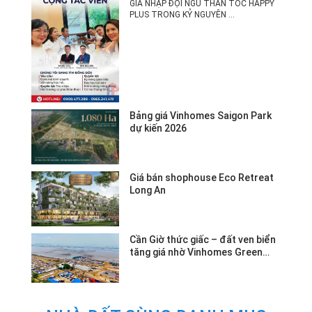
MỚI!
GIA NHẬP ĐỘI NGŨ THẦN TỐC HAPPY
PLUS TRONG KỶ NGUYÊN ...
Bảng giá Vinhomes Saigon Park
dự kiến 2026
Giá bán shophouse Eco Retreat
Long An
Cần Giờ thức giấc – đất ven biển
tăng giá nhờ Vinhomes Green
Paradise.