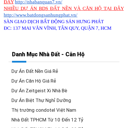
ĐÂY
http://nhabanquan7.vn/
NHIỀU DỰ ÁN BDS ĐẤT NỀN VÀ CĂN HỘ TẠI ĐÂY
http://www.batdongsanhungphat.vn/
SÀN GIAO DỊCH BẤT ĐỘNG SẢN HƯNG PHÁT
ĐC: 137 MAI VĂN VĨNH, TÂN QUY, QUẬN 7, HCM
Danh Mục Nhà Đất - Căn Hộ
Dự Án Đất Nền Giá Rẻ
Dự Án Căn Hộ Giá Rẻ
Dự Án Zeitgeist Xi Nhà Bè
Dự Án Biệt Thự Nghỉ Dưỡng
Thị trường condotel Việt Nam
Nhà Đất TPHCM Từ 10 Đến 12 Tỷ