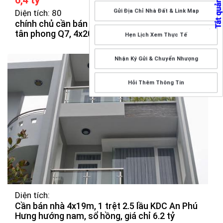
6,4 tỷ
Gửi Địa Chỉ Nhà Đất & Link Map
Diện tích: 80
chính chủ cần bán nhà mặt tiền đường 32 p.
tân phong Q7, 4x20, 3 lầu giá 6,4 tỷ TL
Hẹn Lịch Xem Thực Tế
Nhận Ký Gửi & Chuyển Nhượng
Hỏi Thêm Thông Tin
Diện tích:
Cần bán nhà 4x19m, 1 trệt 2.5 lầu KDC An Phú
Hưng hướng nam, sổ hồng, giá chỉ 6.2 tỷ