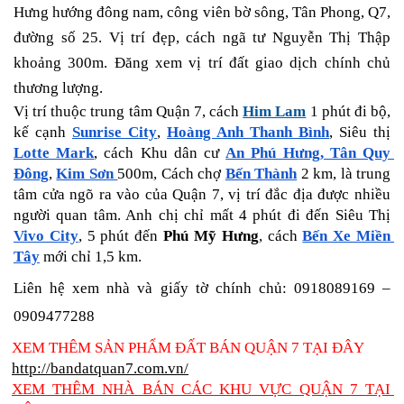
Hưng hướng đông nam, công viên bờ sông, Tân Phong, Q7, 
đường số 25. Vị trí đẹp, cách ngã tư 
Nguyễn Thị Thập
khoảng 300m. Đăng xem vị trí đất giao dịch chính chủ 
thương lượng.
Vị trí thuộc trung tâm Quận 7, cách 
Him Lam
 1 phút đi bộ, 
kế cạnh 
Sunrise City
, 
Hoàng Anh Thanh Bình
, Siêu thị 
Lotte Mark
, cách Khu dân cư 
An Phú Hưng, Tân Quy 
Đông
, 
Kim Sơn 
500m, Cách chợ 
Bến Thành
 2 km, là trung 
tâm cửa ngõ ra vào của Quận 7, vị trí đắc địa được nhiều 
người quan tâm. Anh chị chỉ mất 4 phút đi đến Siêu Thị 
Vivo City
, 5 phút đến 
Phú Mỹ Hưng
, cách 
Bến Xe Miền 
Tây
 mới chỉ 1,5 km. 
Liên hệ xem nhà và giấy tờ chính chủ: 0918089169 – 
0909477288
XEM THÊM SẢN PHẨM ĐẤT BÁN QUẬN 7 TẠI ĐÂY
http://bandatquan7.com.vn/
XEM THÊM NHÀ BÁN CÁC KHU VỰC QUẬN 7 TẠI 