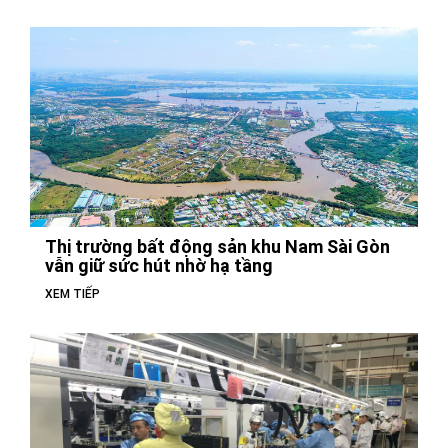
Thị trường bất động sản khu Nam Sài Gòn
vẫn giữ sức hút nhờ hạ tầng
XEM TIẾP