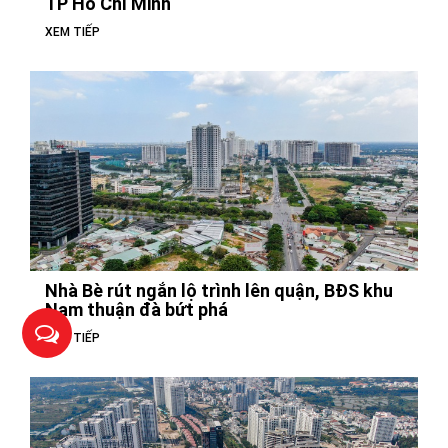
TP Hồ Chí Minh
XEM TIẾP
Nhà Bè rút ngắn lộ trình lên quận, BĐS khu
Nam thuận đà bứt phá
XEM TIẾP