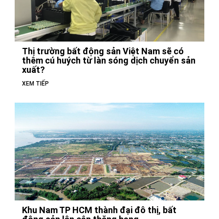
Thị trường bất động sản Việt Nam sẽ có
thêm cú huých từ làn sóng dịch chuyển sản
xuất?
XEM TIẾP
Khu Nam TP HCM thành đại đô thị, bất