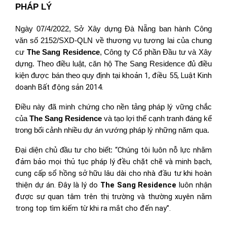
PHÁP LÝ
Ngày
07/4/2022,
Sở Xây
dựng
Đà
Nẵng
ban hành Công
văn
số
2152/SXD-QLN
về
thương
vụ
tương
lai
của chung
cư 
The
Sang
Residence
, 
Công
ty
Cổ
phần
Đầu
tư
và
Xây 
dựng.
Theo điều luật,
căn
hộ
The
Sang
Residence
đủ điều 
khoản 1, điều 55, Luật Kinh 
kiện
được
bán
theo
quy
định
tại
doanh Bất động sản 2014.
Điều
này
đã
minh
chứng
cho
nền
tảng
pháp
lý
vững
chắc
của
The
Sang
Residence
và
tạo
lợi
thế
cạnh
tranh
đáng
kể
trong
bối
cảnh
nhiều
dự
án
vướng
pháp
lý
những
năm
qua.
“Chúng tôi luôn nỗ lực nhằm 
Đại
diện
chủ
đầu
tư
cho
biết:
đảm bảo mọi thủ tục pháp lý đều chặt chẽ và minh bạch, 
cung cấp sổ hồng sở hữu lâu dài cho nhà đầu tư khi hoàn 
thiện dự án. Đây là lý do 
The Sang Residence
 luôn nhận 
được sự quan tâm trên thị trường và thường xuyên nằm 
trong top tìm kiếm từ khi ra mắt cho đến nay”.