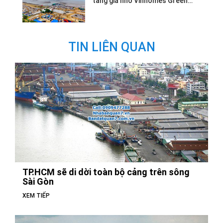
tăng giá nhờ Vinhomes Green
Paradise.
TIN LIÊN QUAN
TP.HCM sẽ di dời toàn bộ cảng trên sông
Sài Gòn
XEM TIẾP