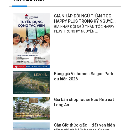
GIA NHẬP ĐỘI NGŨ THẦN TỐC
HAPPY PLUS TRONG KỶ NGUYÊN
MỚI!
GIA NHẬP ĐỘI NGŨ THẦN TỐC HAPPY
PLUS TRONG KỶ NGUYÊN ...
Bảng giá Vinhomes Saigon Park
dự kiến 2026
Giá bán shophouse Eco Retreat
Long An
Cần Giờ thức giấc – đất ven biển