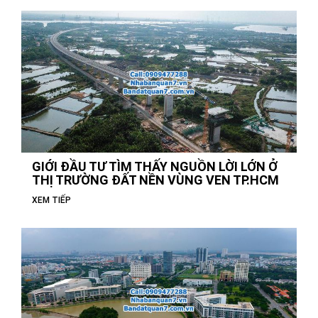
GIỚI ĐẦU TƯ TÌM THẤY NGUỒN LỜI LỚN Ở
THỊ TRƯỜNG ĐẤT NỀN VÙNG VEN TP.HCM
XEM TIẾP