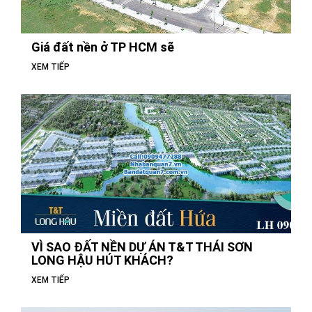
Giá đất nền ở TP HCM sẽ
XEM TIẾP
VÌ SAO ĐẤT NỀN DỰ ÁN T&T THÁI SƠN
LONG HẬU HÚT KHÁCH?
XEM TIẾP