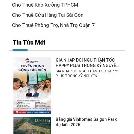
Cho Thuê Kho Xưởng TPHCM
Cho Thuê Cửa Hàng Tại Sài Gòn
Cho Thuê Phòng Trọ, Nhà Trọ Quận 7
Tin Tức Mới
GIA NHẬP ĐỘI NGŨ THẦN TỐC
HAPPY PLUS TRONG KỶ NGUYÊN
MỚI!
GIA NHẬP ĐỘI NGŨ THẦN TỐC HAPPY
PLUS TRONG KỶ NGUYÊN ...
Bảng giá Vinhomes Saigon Park
dự kiến 2026