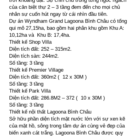
trời khoáng đạt. Sự chỉn chu trong từng ngóc ngách 
của căn biệt thự 2 – 3 tầng đem đến cho mọi chủ 
nhân sự cuốn hút ngay từ cái nhìn đầu tiên.
Dự án Wyndham Grand Lagoona Bình Châu có tổng 
qui mô 27,15ha, bao gồm hai phân khu gồm Khu A: 
10,12ha và  Khu B: 17,4ha.
Thiết kế Shop Villa
Diện tích đất: 252 – 315m2.
Diện tích sàn: 244m2.
Số tầng: 3 tầng
Thiết kế Premier Village
Diện tích đất: 360m2 (  12 x 30M )
Số tầng: 3 tầng
Thiết kế Park Villa
Diện tích đất: 286.8M2 – 372 (  10 x 30M )
Số tầng: 3 tầng
Thiết kế nội thất Lagoona Bình Châu
Sở hữu phần diện tích mặt nước lớn với sự xen kẽ 
của mặt hồ, sông trong tâm dự án cùng vẻ đẹp của 
biển xanh cát trắng. Lagoona Bình Châu được quy 