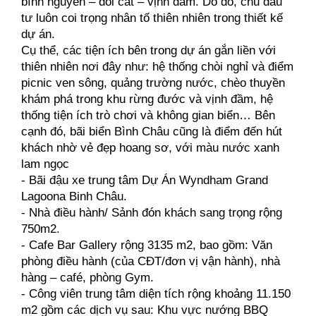
bình nguyên – đồi cát – vịnh đầm. Do đó, chủ đầu 
tư luôn coi trọng nhân tố thiên nhiên trong thiết kế 
dự án.
Cụ thể, các tiện ích bên trong dự án gắn liền với 
thiên nhiên nơi đây như: hệ thống chòi nghỉ và điểm 
picnic ven sông, quảng trường nước, chèo thuyền 
khám phá trong khu rừng đước và vịnh đầm, hệ 
thống tiện ích trò chơi và không gian biển… Bên 
cạnh đó, bãi biển Bình Châu cũng là điểm đến hút 
khách nhờ vẻ đẹp hoang sơ, với màu nước xanh 
lam ngọc
- Bãi đậu xe trung tâm Dự Án Wyndham Grand 
Lagoona Binh Châu.
- Nhà điều hành/ Sảnh đón khách sang trọng rộng 
750m2.
- Cafe Bar Gallery rộng 3135 m2, bao gồm: Văn 
phòng điều hành (của CĐT/đơn vị vận hành), nhà 
hàng – café, phòng Gym.
- Công viên trung tâm diện tích rộng khoảng 11.150 
m2 gồm các dịch vụ sau: Khu vực nướng BBQ 