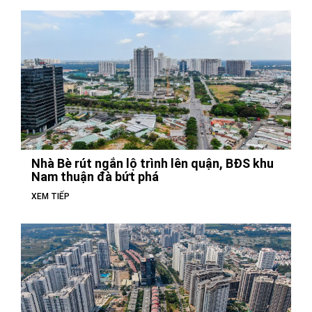
Nhà Bè rút ngắn lộ trình lên quận, BĐS khu
Nam thuận đà bứt phá
XEM TIẾP