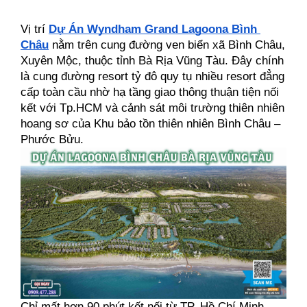
Vị trí 
Dự Án Wyndham Grand Lagoona Bình 
Châu
 nằm trên cung đường ven biển xã Bình Châu, 
Xuyên Mộc, thuộc tỉnh Bà Rịa Vũng Tàu. Đây chính 
là cung đường resort tỷ đô quy tụ nhiều resort đẳng 
cấp toàn cầu nhờ hạ tầng giao thông thuận tiện nối 
kết với Tp.HCM và cảnh sát môi trường thiên nhiên 
hoang sơ của Khu bảo tồn thiên nhiên Bình Châu – 
Phước Bửu.
Chỉ mất hơn 90 phút kết nối từ TP. Hồ Chí Minh, 