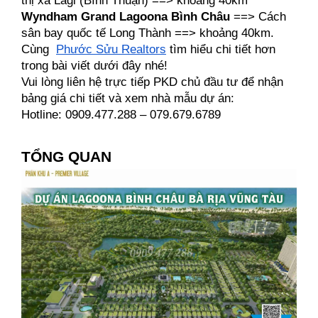
thị xã Lagi (Bình Thuận) ==> khoảng 40km
Wyndham Grand Lagoona Bình Châu
 ==> Cách 
sân bay quốc tế Long Thành ==> khoảng 40km.
Cùng  
Phước Sửu Realtors
 tìm hiểu chi tiết hơn 
trong bài viết dưới đây nhé!
Vui lòng liên hệ trực tiếp PKD chủ đầu tư để nhận 
bảng giá chi tiết và xem nhà mẫu dự án: 
Hotline: 0909.477.288 – 079.679.6789
TỔNG QUAN