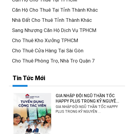
Căn Hộ Cho Thuê Tại Tỉnh Thành Khác
Nhà Đất Cho Thuê Tỉnh Thành Khác
Sang Nhượng Căn Hộ Dịch Vụ TPHCM
Cho Thuê Kho Xưởng TPHCM
Cho Thuê Cửa Hàng Tại Sài Gòn
Cho Thuê Phòng Trọ, Nhà Trọ Quận 7
Tin Tức Mới
GIA NHẬP ĐỘI NGŨ THẦN TỐC
HAPPY PLUS TRONG KỶ NGUYÊN
MỚI!
GIA NHẬP ĐỘI NGŨ THẦN TỐC HAPPY
PLUS TRONG KỶ NGUYÊN ...