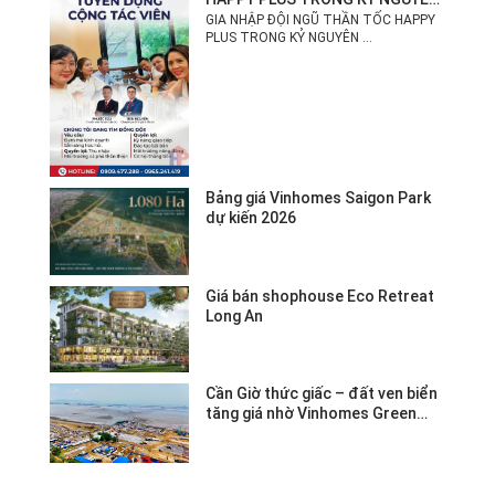
MỚI!
GIA NHẬP ĐỘI NGŨ THẦN TỐC HAPPY
PLUS TRONG KỶ NGUYÊN ...
Bảng giá Vinhomes Saigon Park
dự kiến 2026
Giá bán shophouse Eco Retreat
Long An
Cần Giờ thức giấc – đất ven biển
tăng giá nhờ Vinhomes Green
Paradise.