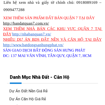
Liên hệ xem nhà và giấy tờ chính chủ: 0918089169 – 
0909477288
XEM THÊM SẢN PHẨM ĐẤT BÁN QUẬN 7 TẠI ĐÂY
http://bandatquan7.com.vn/
XEM THÊM NHÀ BÁN CÁC KHU VỰC QUẬN 7 TẠI 
ĐÂY
http://nhabanquan7.vn/
NHIỀU DỰ ÁN BDS ĐẤT NỀN VÀ CĂN HỘ TẠI ĐÂY
http://www.batdongsanhungphat.vn/
SÀN GIAO DỊCH BẤT ĐỘNG SẢN HƯNG PHÁT
ĐC: 137 MAI VĂN VĨNH, TÂN QUY, QUẬN 7, HCM
Danh Mục Nhà Đất - Căn Hộ
Dự Án Đất Nền Giá Rẻ
Dự Án Căn Hộ Giá Rẻ