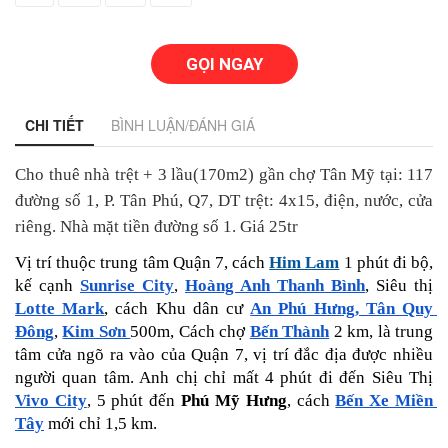
GỌI NGAY
CHI TIẾT
BÌNH LUẬN/ĐÁNH GIÁ
Cho thuê nhà trệt + 3 lầu(170m2) gần chợ Tân Mỹ tại: 117 
đường số 1, P. Tân Phú, Q7, DT trệt: 4x15, điện, nước, cửa 
riêng. Nhà mặt tiền đường số 1. Giá 25tr
Vị trí thuộc trung tâm Quận 7, cách 
Him Lam
 1 phút đi bộ, 
kế cạnh 
Sunrise City
, 
Hoàng Anh Thanh Bình
, Siêu thị 
Lotte Mark
, cách Khu dân cư 
An Phú Hưng, Tân Quy 
Đông
, 
Kim Sơn 
500m, Cách chợ 
Bến Thành
 2 km, là trung 
tâm cửa ngõ ra vào của Quận 7, vị trí đắc địa được nhiều 
người quan tâm. Anh chị chỉ mất 4 phút đi đến Siêu Thị 
Vivo City
, 5 phút đến 
Phú Mỹ Hưng
, cách 
Bến Xe Miền 
Tây
 mới chỉ 1,5 km. 