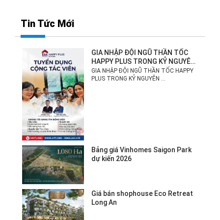
Tin Tức Mới
GIA NHẬP ĐỘI NGŨ THẦN TỐC
HAPPY PLUS TRONG KỶ NGUYÊN
MỚI!
GIA NHẬP ĐỘI NGŨ THẦN TỐC HAPPY
PLUS TRONG KỶ NGUYÊN ...
Bảng giá Vinhomes Saigon Park
dự kiến 2026
Giá bán shophouse Eco Retreat
Long An