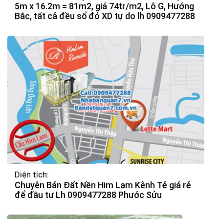
5m x 16.2m = 81m2, giá 74tr/m2, Lô G, Hướng
Bắc, tất cả đều sổ đỏ XD tự do lh 0909477288
Diện tích:
Chuyên Bán Đất Nền Him Lam Kênh Tẻ giá rẻ
để đầu tư Lh 0909477288 Phước Sửu