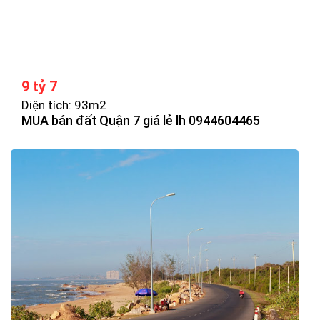
9 tỷ 7
Diện tích: 93m2
MUA bán đất Quận 7 giá lẻ lh 0944604465