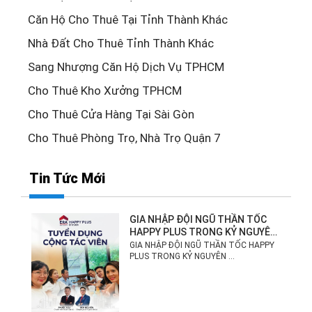
Căn Hộ Cho Thuê Tại Tỉnh Thành Khác
Nhà Đất Cho Thuê Tỉnh Thành Khác
Sang Nhượng Căn Hộ Dịch Vụ TPHCM
Cho Thuê Kho Xưởng TPHCM
Cho Thuê Cửa Hàng Tại Sài Gòn
Cho Thuê Phòng Trọ, Nhà Trọ Quận 7
Tin Tức Mới
GIA NHẬP ĐỘI NGŨ THẦN TỐC
HAPPY PLUS TRONG KỶ NGUYÊN
MỚI!
GIA NHẬP ĐỘI NGŨ THẦN TỐC HAPPY
PLUS TRONG KỶ NGUYÊN ...