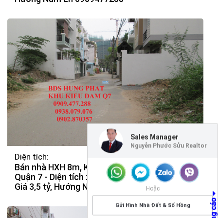
Sales Manager
Nguyễn Phước Sửu Realtor
Diện tích:
Bán nhà HXH 8m, Kiều Đàm Phường Tân Hưng,
Quận 7 - Diện tích : 5m x 12m. Căc góc 2MT,
Giá 3,5 tỷ, Hướng Nam Lh 0909477288
Hoặc
Gửi Hình Nhà Đất & Sổ Hồng