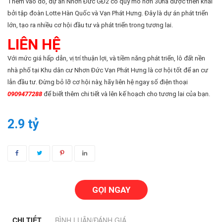
Thêm vào đó, dự án Nhơn Đức GĐ2 có quy mô hơn 30ha được triển khai
bởi tập đoàn Lotte Hàn Quốc và Vạn Phát Hưng. Đây là dự án phát triển
lớn, tạo ra nhiều cơ hội đầu tư và phát triển trong tương lai.
LIÊN HỆ
Với mức giá hấp dẫn, vị trí thuận lợi, và tiềm năng phát triển, lô đất nền
nhà phố tại Khu dân cư Nhơn Đức Vạn Phát Hưng là cơ hội tốt để an cư
lẫn đầu tư. Đừng bỏ lỡ cơ hội này, hãy liên hệ ngay số điện thoại
0909477288
để biết thêm chi tiết và lên kế hoạch cho tương lai của bạn.
2.9 tỷ
GỌI NGAY
CHI TIẾT
BÌNH LUẬN/ĐÁNH GIÁ