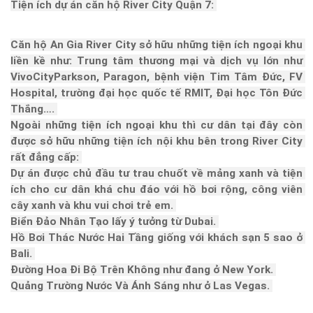
Tiện ích dự án căn hộ River City Quận 7: 
Căn hộ An Gia River City sở hữu những tiện ích ngoại khu 
liền kề như: Trung tâm thương mại và dịch vụ lớn như 
VivoCityParkson, Paragon, bệnh viện Tim Tâm Đức, FV 
Hospital, trường đại học quốc tế RMIT, Đại học Tôn Đức 
Thắng…. 
Ngoài những tiện ích ngoại khu thì cư dân tại đây còn 
được sở hữu những tiện ích nội khu bên trong River City 
rất đẳng cấp: 
Dự án được chủ đầu tư trau chuốt về mảng xanh và tiện 
ích cho cư dân khá chu đáo với hồ bơi rộng, công viên 
cây xanh và khu vui chơi trẻ em. 
Biển Đảo Nhân Tạo lấy ý tưởng từ Dubai. 
Hồ Bơi Thác Nước Hai Tầng giống với khách sạn 5 sao ở 
Bali. 
Đường Hoa Đi Bộ Trên Không như đang ở New York. 
Quảng Trường Nước Và Ánh Sáng như ở Las Vegas. 