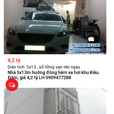
4,2 tỷ
Diện tích: 5x13 , sổ hồng san tên ngay
Nhà 5x13m hướng đông hẻm xe hơi khu Kiều
Đàm, giá 4,2 tỷ LH 0909477288