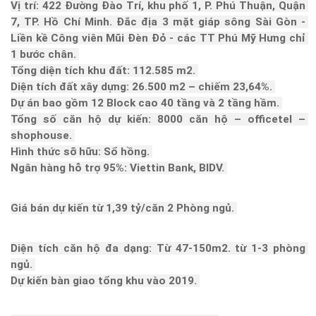
Vị trí: 422 Đường Đào Trí, khu phố 1, P. Phú Thuận, Quận 
7, TP. Hồ Chí Minh. Đắc địa 3 mặt giáp sông Sài Gòn - 
Liền kề Công viên Mũi Đèn Đỏ - các TT Phú Mỹ Hưng chỉ 
1 bước chân. 
Tổng diện tích khu đất: 112.585 m2. 
Diện tích đất xây dựng: 26.500 m2 – chiếm 23,64%. 
Dự án bao gồm 12 Block cao 40 tầng và 2 tầng hầm. 
Tổng số căn hộ dự kiến: 8000 căn hộ – officetel – 
shophouse. 
Hình thức sỡ hữu: Sổ hồng. 
Ngân hàng hỗ trợ 95%: Viettin Bank, BIDV. 
Giá bán dự kiến từ 1,39 tỷ/căn 2 Phòng ngủ. 
Diện tích căn hộ đa dạng: Từ 47-150m2. từ 1-3 phòng 
ngủ. 
Dự kiến bàn giao tổng khu vào 2019. 