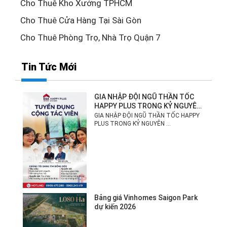
Cho Thuê Kho Xưởng TPHCM
Cho Thuê Cửa Hàng Tại Sài Gòn
Cho Thuê Phòng Trọ, Nhà Trọ Quận 7
Tin Tức Mới
GIA NHẬP ĐỘI NGŨ THẦN TỐC
HAPPY PLUS TRONG KỶ NGUYÊN
MỚI!
GIA NHẬP ĐỘI NGŨ THẦN TỐC HAPPY
PLUS TRONG KỶ NGUYÊN ...
Bảng giá Vinhomes Saigon Park
dự kiến 2026