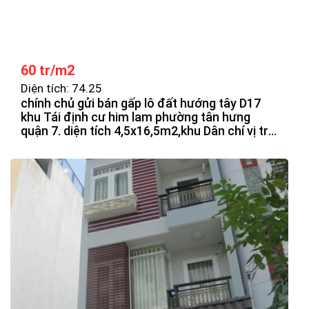
60 tr/m2
Diện tích: 74.25
chính chủ gửi bán gấp lô đất hướng tây D17
khu Tái định cư him lam phường tân hưng
quận 7. diện tích 4,5x16,5m2,khu Dân chí vị trí
đẹp giao thông thuận lợi, không vướng cống
tụ điện,giá 60 t/m2. Liên hệ: 0909.477.288,
0965.241.419 Phước Sửu