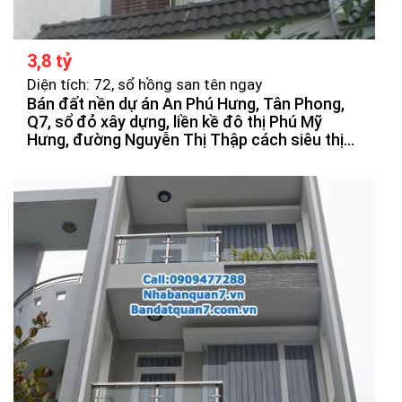
3,8 tỷ
Diện tích: 72, sổ hồng san tên ngay
Bán đất nền dự án An Phú Hưng, Tân Phong,
Q7, sổ đỏ xây dựng, liền kề đô thị Phú Mỹ
Hưng, đường Nguyễn Thị Thập cách siêu thị
Lotte Mart 300m, đi TTTP 10 phút, DT 4m x
19m, đường 16m, vị trí đẹp, khu an ninh dân trí
cao, giá 3,8tỷ. LH: 0909477288