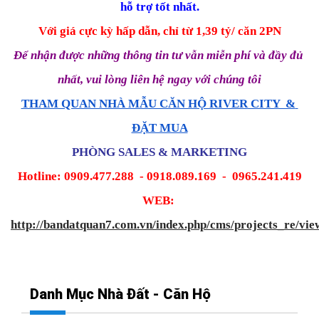
hỗ trợ tốt nhất.
Với giá cực kỳ hấp dẫn, chỉ từ 1,39 tỷ/ căn 2PN
Để nhận được những thông tin tư vẫn miễn phí và đầy đủ 
nhất, vui lòng liên hệ ngay với chúng tôi
THAM QUAN NHÀ MẪU CĂN HỘ RIVER CITY  & 
ĐẶT MUA
PHÒNG SALES & MARKETING
Hotline: 0909.477.288  - 0918.089.169  -  0965.241.419
WEB: 
http://bandatquan7.com.vn/index.php/cms/projects_re/vi
Danh Mục Nhà Đất - Căn Hộ