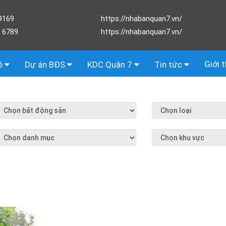
9169
https://nhabanquan7.vn/
 6789
https://nhabanquan7.vn/
Giới 
ê
Dự án BĐS
KDC Quận 7
Tin tức