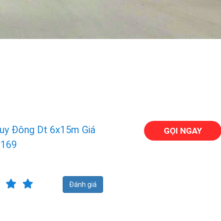
uy Đông Dt 6x15m Giá
GỌI NGAY
9169
Đánh giá