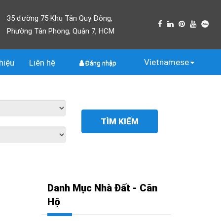
35 đường 75 Khu Tân Quy Đông,
Phường Tân Phong, Quận 7, HCM
Vietnamese
thiệu
Liên
hệ
Đăng nhập
TÌM KIẾM
Danh Mục Nhà Đất - Căn
Hộ