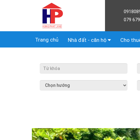
091808
079 679
Trang chủ
Nhà đất - căn hộ
Cho thu