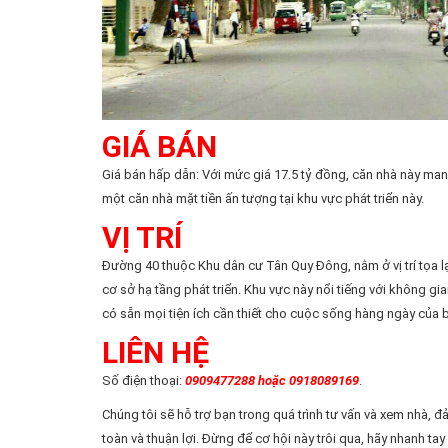
GIÁ BÁN
Giá bán hấp dẫn: Với mức giá 17.5 tỷ đồng, căn nhà này man
một căn nhà mặt tiền ấn tượng tại khu vực phát triển này.
VỊ TRÍ
Đường 40 thuộc Khu dân cư Tân Quy Đông, nằm ở vị trí tọa lạc
cơ sở hạ tầng phát triển. Khu vực này nổi tiếng với không gia
có sẵn mọi tiện ích cần thiết cho cuộc sống hàng ngày của 
LIÊN HỆ
Số điện thoại:
0909477288 hoặc 0918089169
.
Chúng tôi sẽ hỗ trợ bạn trong quá trình tư vấn và xem nhà, 
toàn và thuận lợi. Đừng để cơ hội này trôi qua, hãy nhanh t