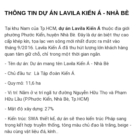
THÔNG TIN DỰ ÁN LAVILA KIẾN Á - NHÀ BÈ
Tại khu Nam của Tp.HCM, 
dự án Lavila Kiến Á
 thuộc địa giới 
phường Phước Kiển, huyện Nhà Bè. Đây là dự án biệt thự cao 
cấp khép kín, tọa lạc ven sông mới nhất được ra mắt vào 
tháng 9/2016. Lavila Kiến Á đã thu hút lượng lớn khách hàng 
quan tâm giữ chỗ, chỉ trong một thời gian ngắn.
- Tên dự án: Dự án mang tên Lavila Kiến Á - Nhà Bè
- Chủ đầu tư:  Là Tập đoàn Kiến Á. 
- Quy mô: 11,6 ha
- Vị trí: Nằm ở vị trí ngã tư đường Nguyễn Hữu Thọ và Phạm 
Hữu Lầu (P.Phước Kiển, Nhà Bè, Tp.HCM)
- Mật độ xây dựng: 27%
- Kiến trúc: SWA thiết kế, dự án sẽ theo kiến trúc Pháp sang 
trọng kết hợp truyền thống, tông màu chủ đạo là trắng, beige - 
nâu cùng vật liệu đá, kính...