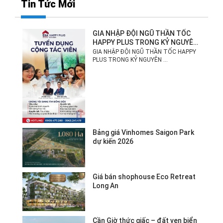
Tin Tức Mới
GIA NHẬP ĐỘI NGŨ THẦN TỐC
HAPPY PLUS TRONG KỶ NGUYÊN
MỚI!
GIA NHẬP ĐỘI NGŨ THẦN TỐC HAPPY
PLUS TRONG KỶ NGUYÊN ...
Bảng giá Vinhomes Saigon Park
dự kiến 2026
Giá bán shophouse Eco Retreat
Long An
Cần Giờ thức giấc – đất ven biển