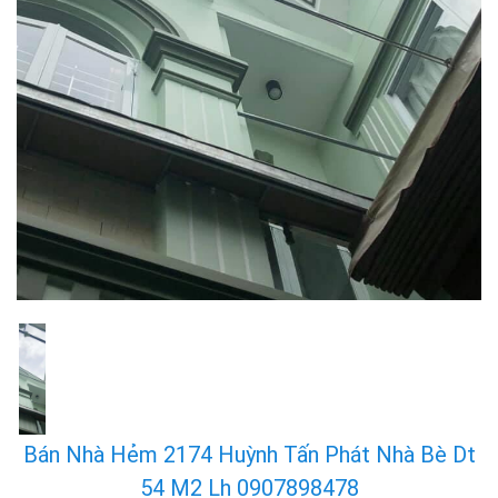
Bán Nhà Hẻm 2174 Huỳnh Tấn Phát Nhà Bè Dt
54 M2 Lh 0907898478