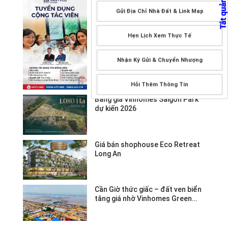
HAPPY PLUS TRONG KỶ NGUYÊN
Gửi Địa Chỉ Nhà Đất & Link Map
MỚI!
GIA NHẬP ĐỘI NGŨ THẦN TỐC HAPPY
PLUS TRONG KỶ NGUYÊN ...
Hẹn Lịch Xem Thực Tế
Nhận Ký Gửi & Chuyển Nhượng
Hỏi Thêm Thông Tin
Bảng giá Vinhomes Saigon Park
dự kiến 2026
Giá bán shophouse Eco Retreat
Long An
Cần Giờ thức giấc – đất ven biển
tăng giá nhờ Vinhomes Green
Paradise.