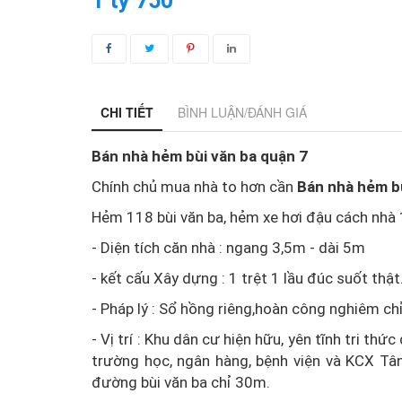
1 tỷ 750
CHI TIẾT
BÌNH LUẬN/ĐÁNH GIÁ
Bán nhà hẻm bùi văn ba quận 7
Chính chủ mua nhà to hơn cần
Bán nhà hẻm b
Hẻm 118 bùi văn ba, hẻm xe hơi đậu cách nhà 
- Diện tích căn nhà : ngang 3,5m - dài 5m
- kết cấu Xây dựng : 1 trệt 1 lầu đúc suốt thật
- Pháp lý : Sổ hồng riêng,hoàn công nghiêm ch
- Vị trí : Khu dân cư hiện hữu, yên tĩnh tri t
trường học, ngân hàng, bệnh viện và KCX Tân
đường bùi văn ba chỉ 30m.