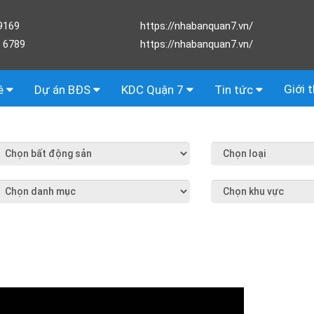
9169
https://nhabanquan7.vn/
 6789
https://nhabanquan7.vn/
Giới 
ê
Dự án BĐS
KDC Quận 7
Tin tức