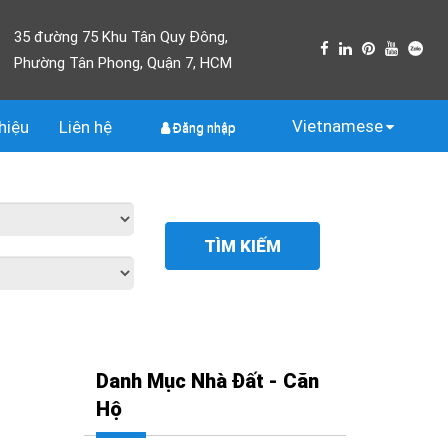
35 đường 75 Khu Tân Quy Đông,
Phường Tân Phong, Quận 7, HCM
Vietnamese
thiệu
Liên
hệ
Đăng nhập
TÌM KIẾM
Danh Mục Nhà Đất - Căn
Hộ