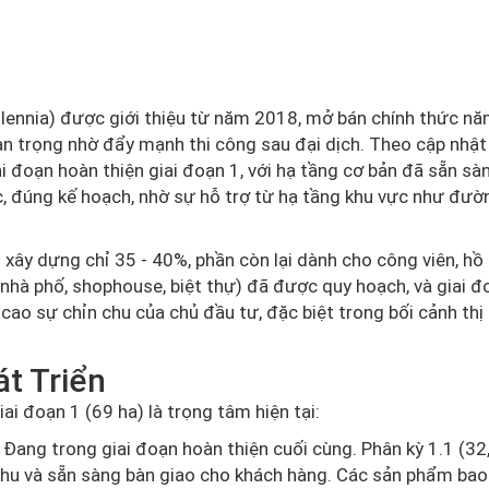
illennia) được giới thiệu từ năm 2018, mở bán chính thức n
 trọng nhờ đẩy mạnh thi công sau đại dịch. Theo cập nhật
i đoạn hoàn thiện giai đoạn 1, với hạ tầng cơ bản đã sẵn sà
c, đúng kế hoạch, nhờ sự hỗ trợ từ hạ tầng khu vực như đườ
xây dựng chỉ 35 - 40%, phần còn lại dành cho công viên, hồ
(nhà phố, shophouse, biệt thự) đã được quy hoạch, và giai đ
cao sự chỉn chu của chủ đầu tư, đặc biệt trong bối cảnh thị
át Triển
ai đoạn 1 (69 ha) là trọng tâm hiện tại:
 Đang trong giai đoạn hoàn thiện cuối cùng. Phân kỳ 1.1 (32,
 khu và sẵn sàng bàn giao cho khách hàng. Các sản phẩm ba