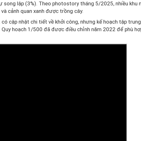
hự song lập (3%). Theo photostory tháng 5/2025, nhiều khu 
 và cảnh quan xanh được trồng cây.
a có cập nhật chi tiết về khởi công, nhưng kế hoạch tập trun
ư. Quy hoạch 1/500 đã được điều chỉnh năm 2022 để phù hợ