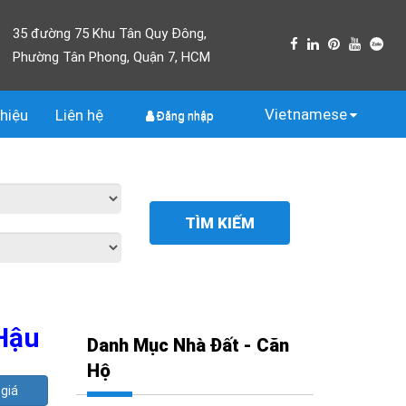
35 đường 75 Khu Tân Quy Đông,
Phường Tân Phong, Quận 7, HCM
Vietnamese
thiệu
Liên
hệ
Đăng nhập
TÌM KIẾM
 Hậu
Danh Mục Nhà Đất - Căn
Hộ
giá