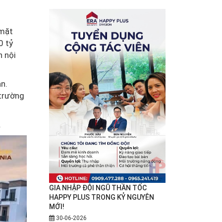
(mặt
0 tỷ
 nội
n.
 trường
.
GIA NHẬP ĐỘI NGŨ THẦN TỐC
HAPPY PLUS TRONG KỶ NGUYÊN
MỚI!
30-06-2026