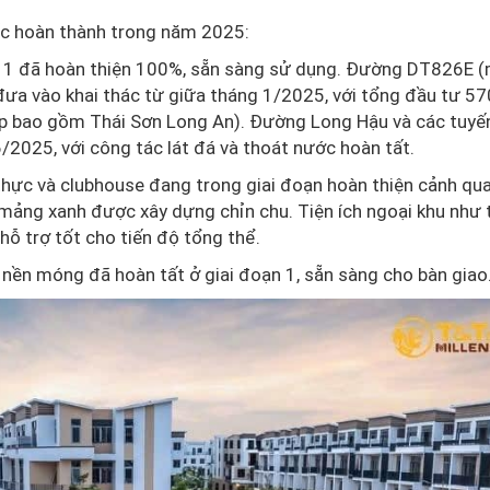
ốc hoàn thành trong năm 2025:
ạn 1 đã hoàn thiện 100%, sẵn sàng sử dụng. Đường DT826E 
đưa vào khai thác từ giữa tháng 1/2025, với tổng đầu tư 57
p bao gồm Thái Sơn Long An). Đường Long Hậu và các tuyến
/2025, với công tác lát đá và thoát nước hoàn tất.
m thực và clubhouse đang trong giai đoạn hoàn thiện cảnh qua
 mảng xanh được xây dựng chỉn chu. Tiện ích ngoại khu như
hỗ trợ tốt cho tiến độ tổng thể.
à nền móng đã hoàn tất ở giai đoạn 1, sẵn sàng cho bàn giao