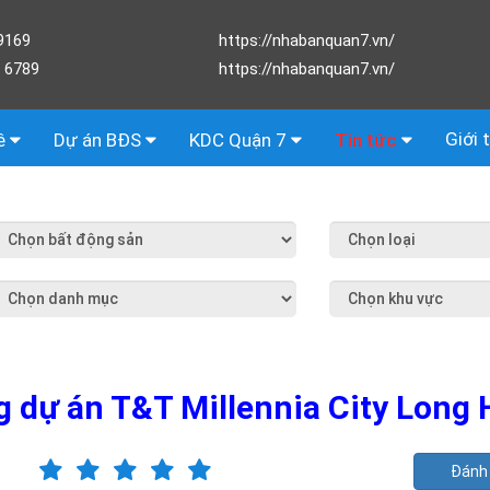
9169
https://nhabanquan7.vn/
 6789
https://nhabanquan7.vn/
Giới 
ê
Dự án BĐS
KDC Quận 7
Tin tức
g dự án T&T Millennia City Long
Đánh 