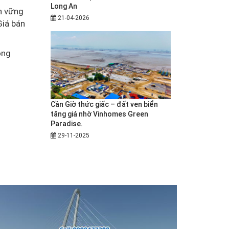
Long An
ền vững
21-04-2026
Giá bán
ong
Cần Giờ thức giấc – đất ven biển
tăng giá nhờ Vinhomes Green
Paradise.
29-11-2025