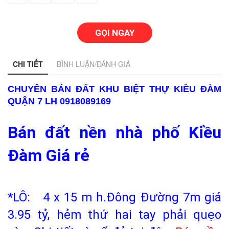
GỌI NGAY
CHI TIẾT
BÌNH LUẬN/ĐÁNH GIÁ
CHUYÊN BÁN ĐẤT KHU BIỆT THỰ KIỀU ĐÀM
QUẬN 7 LH 0918089169
Bán đất nền nhà phố Kiều
Đàm Giá rẻ
*LÔ: 4 x 15 m h.Đông Đường 7m giá
3.95 tỷ, hẻm thứ hai tay phải quẹo