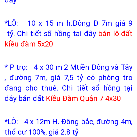
đây
*LÔ: 10 x 15 m h.Đông Đ 7m giá 9
tỷ.
Chi tiết sổ hồng tại đây
bán lô đất
kiều đàm 5x20
* P trọ: 4 x 30 m 2 Mtiền Đông và Tây
, đường 7m, giá 7,5 tỷ có phòng trọ
đang cho thuê.
Chi tiết sổ hồng tại
đây bán đất
Kiều Đàm Quận 7
4x30
*LÔ: 4 x 12m H. Đông bắc, đường 4m,
thổ cư 100%, giá 2.8 tỷ