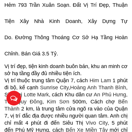
Hẻm 793 Trần Xuân Soạn. Đất Vị Trí Đẹp, Thuận
Tiện Xây Nhà Kinh Doanh,
Xây Dựng Tự
Do
.
Đường Thông Thoáng Cơ Sở Hạ Tầng Hoàn
Chỉnh
.
Bán Giá 3.5 Tỷ.
Vị trí đẹp, tiện kinh doanh buôn bán, khu an minh cơ
sở hạ tầng đầy đủ nhiều tiện ích.
Vị trí thuộc trung tâm Quận 7, cách
Him Lam
1 phút
đi bộ, kế cạnh
Sunrise City
,
Hoàng Anh Thanh Bình
,
Siêu thị
Lotte Mark
, cách Khu dân cư
An Phú Hưng,
Tân Quy Đông
,
Kim Sơn
500m, Cách chợ
Bến
Thành
2 km, là trung tâm cửa ngõ ra vào của Quận
7, vị trí đắc địa được nhiều người quan tâm. Anh chị
chỉ mất 4 phút đi đến Siêu Thị
Vivo City
, 5 phút
đến
Phú Mỹ Hưng
, cách
Bến Xe Miền Tây
mới chỉ