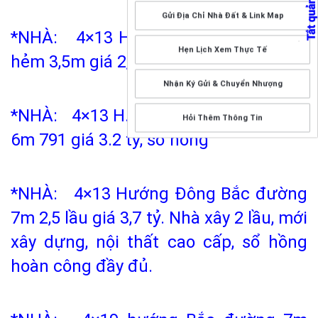
Gửi Địa Chỉ Nhà Đất & Link Map
*NHÀ: 4×13 H. tây trệt 1 lững 1 lầu
Hẹn Lịch Xem Thực Tế
hẻm 3,5m giá 2,5 tỷ
Nhận Ký Gửi & Chuyển Nhượng
*NHÀ: 4×13 H. Đông Bắc 1 lầu đường
Hỏi Thêm Thông Tin
6m 791 giá 3.2 tỷ, sổ hông
*NHÀ: 4×13 Hướng Đông Bắc đường
7m 2,5 lầu giá 3,7 tỷ. Nhà xây 2 lầu, mới
xây dựng, nội thất cao cấp, sổ hồng
hoàn công đầy đủ.