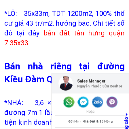
*LÔ: 35x33m, TDT 1200m2, 100% thổ
cư giá 43 tr/m2, hướng bắc. Chi tiết sổ
đỏ tại đây
bán đất tân hưng quận
7
35x33
Bán nhà riêng tại đường
Kiều Đàm Quận 7
Sales Manager
Nguyễn Phước Sửu Realtor
*NHÀ: 3,6 ×12 hướng đông nam
đường 7m 1 lầu giá 2,25 tỷ, hẻm thông
Hoặc
tiện kinh doanh buôn bán.
Gửi Hình Nhà Đất & Sổ Hồng