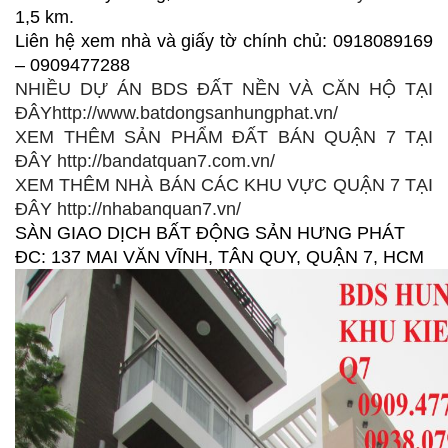
1,5 km.
Liên hệ xem nhà và giấy tờ chính chủ: 0918089169
– 0909477288
NHIỀU DỰ ÁN BDS ĐẤT NỀN VÀ CĂN HỘ TẠI
ĐÂY
http://www.batdongsanhungphat.vn/
XEM THÊM SẢN PHẨM ĐẤT BÁN QUẬN 7 TẠI
ĐÂY
http://bandatquan7.com.vn/
XEM THÊM NHÀ BÁN CÁC KHU VỰC QUẬN 7 TẠI
ĐÂY
http://nhabanquan7.vn/
SÀN GIAO DỊCH BẤT ĐỘNG SẢN HƯNG PHÁT
ĐC: 137 MAI VĂN VĨNH, TÂN QUY, QUẬN 7, HCM