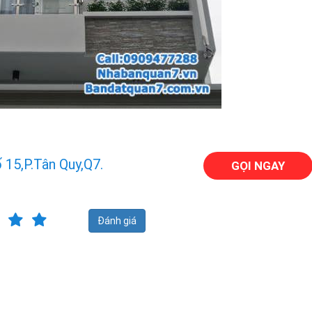
15,p.Tân Quy,Q7.
GỌI NGAY
Đánh giá