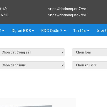
9169
https://nhabanquan7.vn/
 6789
https://nhabanquan7.vn/
Giới 
ê
Dự án BĐS
KDC Quận 7
Tin tức