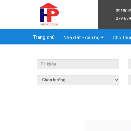
091808
079 679
Trang chủ
Nhà đất - căn hộ
Cho thu