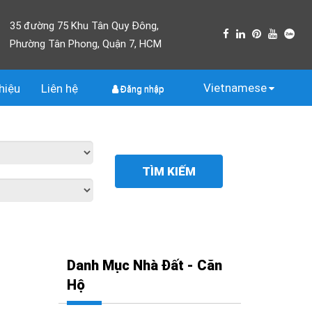
35 đường 75 Khu Tân Quy Đông,
Phường Tân Phong, Quận 7, HCM
Vietnamese
thiệu
Liên
hệ
Đăng nhập
TÌM KIẾM
Danh Mục Nhà Đất - Căn
Hộ