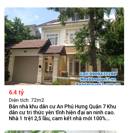
6.4 tỷ
Diện tích: 72m2
Bán nhà khu dân cư An Phú Hưng Quận 7 Khu
dân cư tri thức yên tĩnh hiện đại an ninh cao.
Nhà 1 trệt 2,5 lầu, cam kết nhà mới 100%
được thiết kế theo hiện đại, thoáng mát, chắn
chắn. Các phòng được bố trí hợp lý.