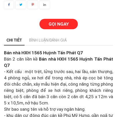
GỌI NGAY
CHI TIẾT
BÌNH LUẬN/ĐÁNH GIÁ
Bán nhà HXH 1565 Huỳnh Tấn Phát Q7
Bán 2 căn liền kề
Bán nhà HXH 1565 Huỳnh Tấn Phát
Q7
- Kết cấu : một trệt, lửng trước sau, hai lầu, sân thượng,
4 phòng ngủ, xe hơi để trong nhà, nhà ép cọc bê tông
đôi chắc chắn, xây mẫu hiện đại, công năng từng phòng
riêng biệt, phòng để xe hơi riêng, phòng khách riêng
biệt, có 5 căn đã bán 3 căn còn 2 căn dt 4,25 x 12m và
5 x 10,5m, nở hậu 5cm.
Shr bao sang tên và hỗ trợ vay ngân hàng.
- khu dân cư đông đúc cận kề Phú Mỹ Hưng, gần ngã tư