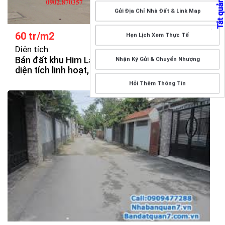
Gửi Địa Chỉ Nhà Đất & Link Map
60 tr/m2
Hẹn Lịch Xem Thực Tế
Diện tích:
Bán đất khu Him Lam Kênh Tẻ quận 7, nhiều
Nhận Ký Gửi & Chuyển Nhượng
diện tích linh hoạt, giá cực kì hấp dẫn.
Hỏi Thêm Thông Tin