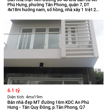
Phú Hưng, phường Tân Phong, quận 7, DT
4x18m hướng nam, sổ hồng, nhà xây 1 trệt 2
lầu, sân thượng, vị trí đẹp, đối diên công viên,
sông, giá bán 6tỷ2 thương lượng.
6.1 tỷ
Diện tích: 4mx19m
Bán nhà đẹp MT đường 16m KDC An Phú
Hưng - Tân Quy Đông, p.Tân Phong, Q7