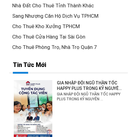
Nhà Đất Cho Thuê Tỉnh Thành Khác
Sang Nhượng Căn Hộ Dịch Vụ TPHCM
Cho Thuê Kho Xưởng TPHCM
Cho Thuê Cửa Hàng Tại Sài Gòn
Cho Thuê Phòng Trọ, Nhà Trọ Quận 7
Tin Tức Mới
GIA NHẬP ĐỘI NGŨ THẦN TỐC
HAPPY PLUS TRONG KỶ NGUYÊN
MỚI!
GIA NHẬP ĐỘI NGŨ THẦN TỐC HAPPY
PLUS TRONG KỶ NGUYÊN ...