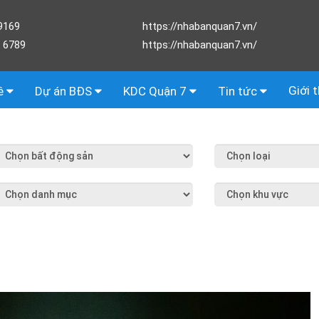
9169
https://nhabanquan7.vn/
 6789
https://nhabanquan7.vn/
Giới 
ê
Dự án BĐS
KDC Quận 7
Tin tức