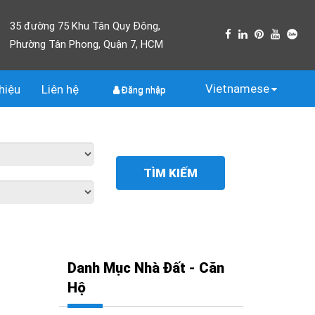
35 đường 75 Khu Tân Quy Đông,
Phường Tân Phong, Quận 7, HCM
Vietnamese
thiệu
Liên
hệ
Đăng nhập
TÌM KIẾM
Danh Mục Nhà Đất - Căn
Hộ