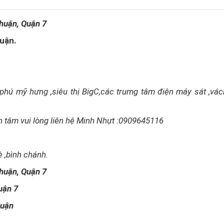
huận, Quận 7
uận.
 phú mỹ hưng ,siêu thị BigC,các trumg tâm điện máy sát ,vác
an tâm vui lòng liên hệ Minh Nhựt :0909645116
è ,bình chánh.
huận, Quận 7
uận 7
huận