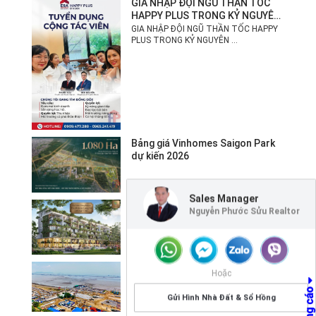
GIA NHẬP ĐỘI NGŨ THẦN TỐC
HAPPY PLUS TRONG KỶ NGUYÊN
MỚI!
GIA NHẬP ĐỘI NGŨ THẦN TỐC HAPPY
PLUS TRONG KỶ NGUYÊN ...
Bảng giá Vinhomes Saigon Park
dự kiến 2026
Sales Manager
Giá bán shophouse Eco Retreat
Nguyễn Phước Sửu Realtor
Long An
Cần Giờ thức giấc – đất ven biển
Hoặc
tăng giá nhờ Vinhomes Green
Paradise.
Gửi Hình Nhà Đất & Sổ Hồng