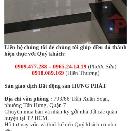
Liên hệ chúng tôi để chúng tôi giúp điều đó thành
hiện thực với Quý khách:
0909.477.288 – 0965.24.14.19
(Phước Sửu)
0918.089.169
(Hiền Thương)
Sàn giao dịch Bất động sản HƯNG PHÁT
Địa chỉ văn phòng :
793/66 Trần Xuân Soạn,
phường Tân Hưng, Quận 7
Chuyên mua bán và nhận ký gởi nhà đất các quận
huyện tại TP HCM.
Hỗ trợ vay vốn và thiết kế nếu Quý khách có nhu
cầu.