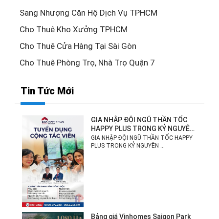
Sang Nhượng Căn Hộ Dịch Vụ TPHCM
Cho Thuê Kho Xưởng TPHCM
Cho Thuê Cửa Hàng Tại Sài Gòn
Cho Thuê Phòng Trọ, Nhà Trọ Quận 7
Tin Tức Mới
GIA NHẬP ĐỘI NGŨ THẦN TỐC
HAPPY PLUS TRONG KỶ NGUYÊN
MỚI!
GIA NHẬP ĐỘI NGŨ THẦN TỐC HAPPY
PLUS TRONG KỶ NGUYÊN ...
Bảng giá Vinhomes Saigon Park