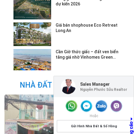
dự kiến 2026
Giá bán shophouse Eco Retreat
Long An
Cần Giờ thức giấc – đất ven biển
tăng giá nhờ Vinhomes Green
Paradise.
NHÀ ĐẤT CÙNG DANH MỤC
Sales Manager
Nguyễn Phước Sửu Realtor
Hoặc
Gửi Hình Nhà Đất & Sổ Hồng