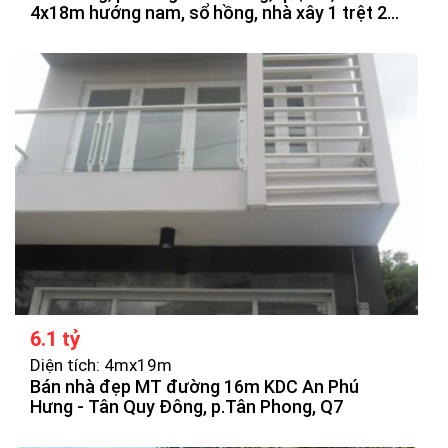
4x18m hướng nam, sổ hồng, nhà xây 1 trệt 2
lầu, sân thượng, vị trí đẹp, đối diên công viên,
sông, giá bán 6tỷ2 thương lượng.
6.1 tỷ
Diện tích: 4mx19m
Bán nhà đẹp MT đường 16m KDC An Phú
Hưng - Tân Quy Đông, p.Tân Phong, Q7