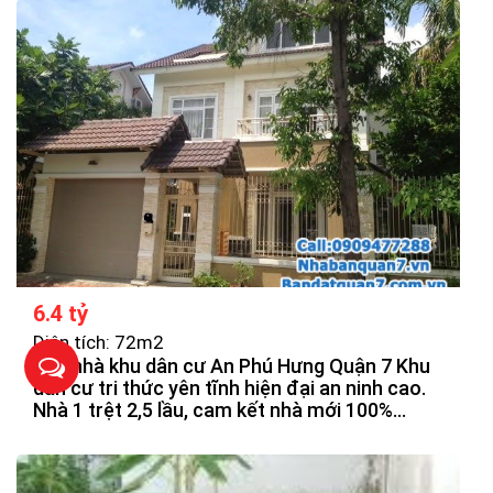
6.4 tỷ
Diện tích: 72m2
Bán nhà khu dân cư An Phú Hưng Quận 7 Khu
dân cư tri thức yên tĩnh hiện đại an ninh cao.
Nhà 1 trệt 2,5 lầu, cam kết nhà mới 100%
được thiết kế theo hiện đại, thoáng mát, chắn
chắn. Các phòng được bố trí hợp lý.