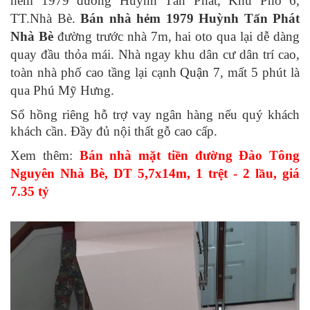
hẻm 1979 đường Huỳnh Tấn Phát, Khu Phố 6,
TT.Nhà Bè.
Bán nhà hẻm 1979 Huỳnh Tấn Phát
Nhà Bè
đường trước nhà 7m, hai oto qua lại dễ dàng
quay đầu thỏa mái. Nhà ngay khu dân cư dân trí cao,
toàn nhà phố cao tầng lại cạnh
Quận 7
, mất 5 phút là
qua Phú Mỹ Hưng.
Sổ hồng riêng hỗ trợ vay ngân hàng nếu quý khách
khách cần. Đầy đủ nội thất gỗ cao cấp.
Xem thêm:
Bán nhà mặt tiền đường Đào Tông
Nguyên Nhà Bè, DT 5,7x14m, 1 trệt - 2 lầu, giá
7.35 tỷ